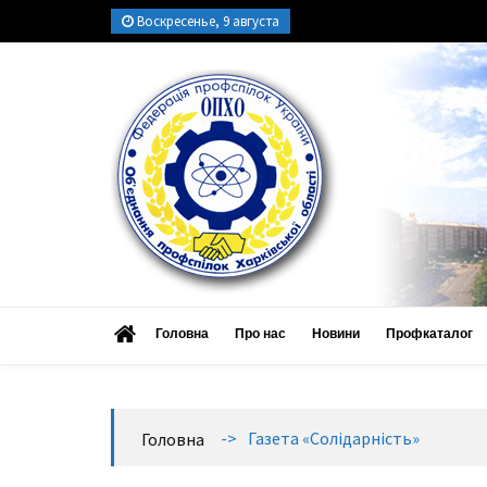
Воскресенье, 9 августа
ОПХО
Об’єднання профспілок Харківської області
Головна
Про нас
Новини
Профкаталог
->
Газета «Солідарність»
Головна