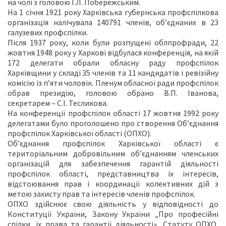
на чолі з головою І.Л. Побережським.
На 1 січня 1921 року Харківська губернська профспілкова
організація налічувала 140791 членів, об’єднаних в 23
галузевих профспілки.
Після 1937 року, коли були розпущені облпрофради, 22
жовтня 1948 року у Харкові відбулася конференція, на якій
172 делегати обрали обласну раду профспілок
Харківщини у складі 35 членів та 11 кандидатів і ревізійну
комісію із п’яти чоловік. Пленум обласної ради профспілок
обрав президію, головою обрано В.П. Іванова,
секретарем – С.І. Тесликова.
На конференції профспілок області 17 жовтня 1992 року
делегатами було проголошено про створення Об’єднання
профспілок Харківської області (ОПХО).
Об’єднання профспілок Харківської області є
територіальним добровільним об’єднанням членських
організацій для забезпечення гарантій діяльності
профспілок області, представництва їх інтересів,
відстоювання прав і координації колективних дій з
метою захисту прав та інтересів членів профспілок.
ОПХО здійснює свою діяльність у відповідності до
Конституції України, Закону України „Про професійні
спілки, їх права та гарантії діяльності», Статуту ОПХО,