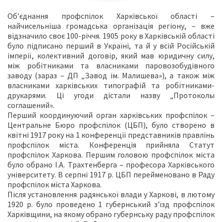
Об’єднання профспілок Харківської області –
найчисельніша громадська організація регіону, – вже
відзначило своє 100-річчя. 1905 року в Харківській області
було підписано перший в Україні, та й у всій Російській
імперії, колективний договір, який мав юридичну силу,
між робітниками та власниками паровозобудівного
заводу (зараз – ДП „Завод ім. Малишева»), а також між
власниками харківських типографій та робітниками-
друкарями. Ці угоди дістали назву „Протоколы
соглашений».
Перший координуючий орган харківських профспілок –
Центральне Бюро профспілок (ЦБП), було створено в
квітні 1917 року на 1 конференції представників правлінь
профспілок міста. Конференція прийняла Статут
профспілок Харкова. Першим головою профспілок міста
було обрано І.А. Трахтенберга – професора Харківського
університету. В серпні 1917 р. ЦБП перейменовано в Раду
профспілок міста Харкова.
Після установлення радянської влади у Харкові, в лютому
1920 р. було проведено 1 губернський з’їзд профспілок
Харківщини, на якому обрано губернську раду профспілок