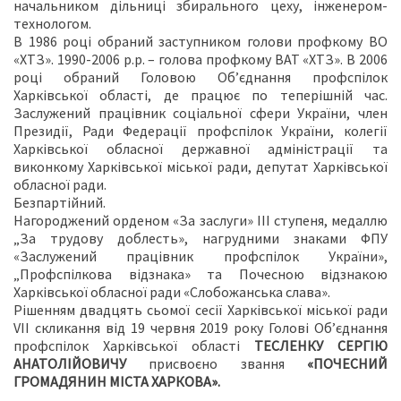
начальником дільниці збирального цеху, інженером-
технологом.
В 1986 році обраний заступником голови профкому ВО
«ХТЗ». 1990-2006 р.р. – голова профкому ВАТ «ХТЗ». В 2006
році обраний Головою Об’єднання профспілок
Харківської області, де працює по теперішній час.
Заслужений працівник соціальної сфери України, член
Президії, Ради Федерації профспілок України, колегії
Харківської обласної державної адміністрації та
виконкому Харківської міської ради, депутат Харківської
обласної ради.
Безпартійний.
Нагороджений орденом «За заслуги» ІІІ ступеня, медаллю
„За трудову доблесть», нагрудними знаками ФПУ
«Заслужений працівник профспілок України»,
„Профспілкова відзнака» та Почесною відзнакою
Харківської обласної ради «Слобожанська слава».
Рішенням двадцять сьомої сесії Харківської міської ради
VII скликання від 19 червня 2019 року Голові Об’єднання
профспілок Харківської області
ТЕСЛЕНКУ СЕРГІЮ
АНАТОЛІЙОВИЧУ
присвоєно звання
«ПОЧЕСНИЙ
ГРОМАДЯНИН МІСТА ХАРКОВА».