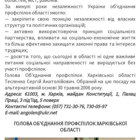
областей, міст, районів.
За минулі роки незалежності України об’єднання
профспілок області змогло:
— закріпити свою позицію незалежності від власних
структур та політичних організацій;
— активно використовуючи принцип соціального
партнерства, впливати на соціально-економічне життя
та більш ефективно захищати законні права та інтереси
трудящих;
— досягти того, що сьогодні в області ні одне важливе
питання соціальної направленості не вирішується без
участі профспілок.
Голова Об’єднання профспілок Харківської області
Тесленко Сергій Анатолійович. Обраний на цю посаду на
альтернативній основі 30 травня 2006 року.
Адреса: 61003, м. Харків, майдан Конституції, 1, Палац
Праці, 3 під’їзд, 5 поверх
Контактні телефони: (057) 731-30-76, 730-05-97
Е-mail: angolen@ukr.net
ГОЛОВА ОБ’ЄДНАННЯ ПРОФСПІЛОК ХАРКІВСЬКОЇ
ОБЛАСТІ