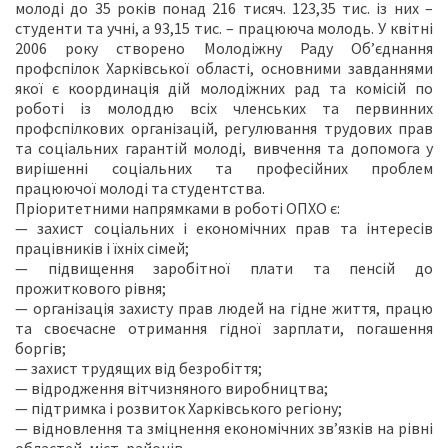
молоді до 35 років понад 216 тисяч. 123,35 тис. із них –
студенти та учні, а 93,15 тис. – працююча молодь. У квітні
2006 року створено Молодіжну Раду Об’єднання
профспілок Харківської області, основними завданнями
якої є координація дій молодіжних рад та комісій по
роботі із молоддю всіх членських та первинних
профспілкових організацій, регулювання трудових прав
та соціальних гарантій молоді, вивчення та допомога у
вирішенні соціальних та професійних проблем
працюючої молоді та студентства.
Пріоритетними напрямками в роботі ОПХО є:
— захист соціальних і економічних прав та інтересів
працівників і їхніх сімей;
— підвищення заробітної плати та пенсій до
прожиткового рівня;
— організація захисту прав людей на гідне життя, працю
та своєчасне отримання гідної зарплати, погашення
боргів;
— захист трудящих від безробіття;
— відродження вітчизняного виробництва;
— підтримка і розвиток Харківського регіону;
— відновлення та зміцнення економічних зв’язків на рівні