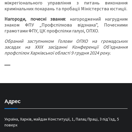
міжрегіонального управління з питань виконання
кримінальних покарань та пробації Міністерства юстиції.
Нагороди, почесні звання:
нагороджений нагрудним
знаком ФПУ „Профспілкова відзнака”, Почесними
грамотами ФПУ, ЦК профспілки галузі, ОПХО.
Обраний заступником Голови ОПХО
на громадських
засадах
на
ХХІХ
засіданні
Конференції
Об’єднання
профспілок Харківської області
9
грудня
20
24
року.
Адрес
Україна, Харків, майдан Конституції, 1, Палац Праці, 3 під’їзд, 5
поверх