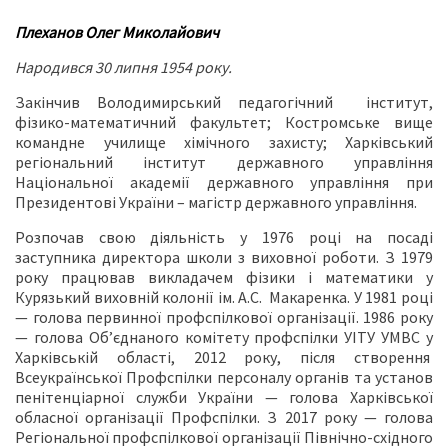
Плеханов Олег Миколайович
Народився
30 липня 1954 року.
Закінчив Володимирський педагогічний інститут,
фізико-математичний факультет; Костромське вище
командне училище хімічного захисту; Харківський
регіональний інститут державного управління
Національної академії державного управління при
Президентові України – магістр державного управління.
Розпочав свою діяльність у 1976 році на посаді
заступника директора школи з виховної роботи. З 1979
року працював викладачем фізики і математики у
Курязький виховній колонії ім. А.С. Макаренка. У 1981 році
— голова первинної профспілкової організації. 1986 року
— голова Об’єднаного комітету профспілки УІТУ УМВС у
Харківській області, 2012 року, після створення
Всеукраїнської Профспілки персоналу органів та установ
пенітенціарної служби України — голова Харківської
обласної організації Профспілки. З 2017 року — голова
Регіональної профспілкової організації Північно-східного