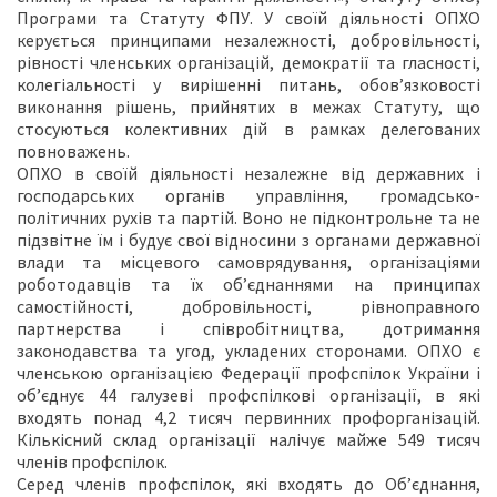
Програми та Статуту ФПУ. У своїй діяльності ОПХО
керується принципами незалежності, добровільності,
рівності членських організацій, демократії та гласності,
колегіальності у вирішенні питань, обов’язковості
виконання рішень, прийнятих в межах Статуту, що
стосуються колективних дій в рамках делегованих
повноважень.
ОПХО в своїй діяльності незалежне від державних і
господарських органів управління, громадсько-
політичних рухів та партій. Воно не підконтрольне та не
підзвітне їм і будує свої відносини з органами державної
влади та місцевого самоврядування, організаціями
роботодавців та їх об’єднаннями на принципах
самостійності, добровільності, рівноправного
партнерства і співробітництва, дотримання
законодавства та угод, укладених сторонами. ОПХО є
членською організацією Федерації профспілок України і
об’єднує 44 галузеві профспілкові організації, в які
входять понад 4,2 тисяч первинних профорганізацій.
Кількісний склад організації налічує майже 549 тисяч
членів профспілок.
Серед членів профспілок, які входять до Об’єднання,