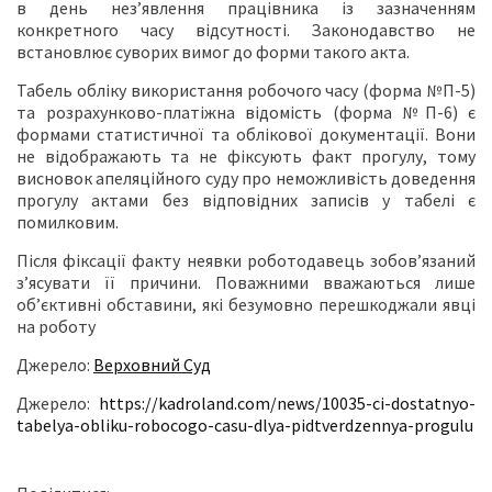
в день нез’явлення працівника із зазначенням
конкретного часу відсутності. Законодавство не
встановлює суворих вимог до форми такого акта.
Табель обліку використання робочого часу (форма №П-5)
та розрахунково-платіжна відомість (форма №П-6) є
формами статистичної та облікової документації. Вони
не відображають та не фіксують факт прогулу, тому
висновок апеляційного суду про неможливість доведення
прогулу актами без відповідних записів у табелі є
помилковим.
Після фіксації факту неявки роботодавець зобов’язаний
з’ясувати її причини. Поважними вважаються лише
об’єктивні обставини, які безумовно перешкоджали явці
на роботу
Джерело:
Верховний Суд
Джерело:
https://kadroland.com/news/10035-ci-dostatnyo-
tabelya-obliku-robocogo-casu-dlya-pidtverdzennya-progulu