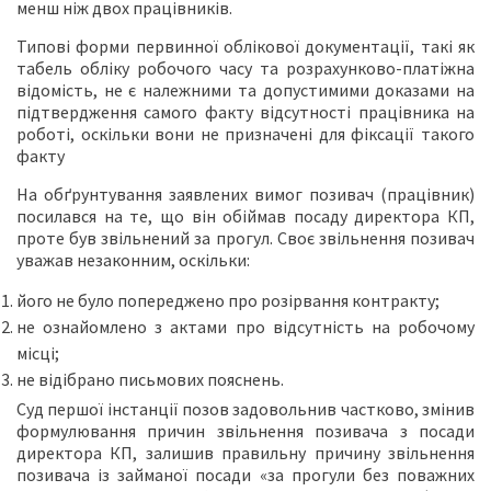
менш ніж двох працівників.
Типові форми первинної облікової документації, такі як
табель обліку робочого часу та розрахунково-платіжна
відомість, не є належними та допустимими доказами на
підтвердження самого факту відсутності працівника на
роботі, оскільки вони не призначені для фіксації такого
факту
На обґрунтування заявлених вимог позивач (працівник)
посилався на те, що він обіймав посаду директора КП,
проте був звільнений за прогул. Своє звільнення позивач
уважав незаконним, оскільки:
його не було попереджено про розірвання контракту;
не ознайомлено з актами про відсутність на робочому
місці;
не відібрано письмових пояснень.
Суд першої інстанції позов задовольнив частково, змінив
формулювання причин звільнення позивача з посади
директора КП, залишив правильну причину звільнення
позивача із займаної посади «за прогули без поважних