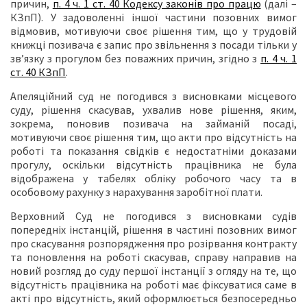
причин,
п. 4 ч. 1 ст. 40 Кодексу законів про працю
(далі –
КЗпП). У задоволенні іншої частини позовних вимог
відмовив, мотивуючи своє рішення тим, що у трудовій
книжці позивача є запис про звільнення з посади тільки у
зв’язку з прогулом без поважних причин, згідно з
п. 4 ч. 1
ст. 40 КЗпП
.
Апеляційний суд не погодився з висновками місцевого
суду, рішення скасував, ухвалив нове рішення, яким,
зокрема, поновив позивача на займаній посаді,
мотивуючи своє рішення тим, що акти про відсутність на
роботі та показання свідків є недостатніми доказами
прогулу, оскільки відсутність працівника не була
відображена у табелях обліку робочого часу та в
особовому рахунку з нарахування заробітної плати.
Верховний Суд не погодився з висновками судів
попередніх інстанцій, рішення в частині позовних вимог
про скасування розпорядження про розірвання контракту
та поновлення на роботі скасував, справу направив на
новий розгляд до суду першої інстанції з огляду на те, що
відсутність працівника на роботі має фіксуватися саме в
акті про відсутність, який оформлюється безпосередньо