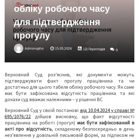
обліку робочого часу
для підтвердження
прогулу
Adminopho
15.05.2026
121 Переглядів
0
Верховний Суд роз’яснив, які документи можуть
підтверджувати факт прогулу працівника та чи
достатньо для цього табеля обліку робочого часу. Як саме
має бути зафіксована відсутність працівника та які
докази суд вважає належними – у рішенні ВС
Верховний Суд у своїй постанові
від 10.04.2024 у справі №
695/1076/22
дійшов висновку, що факт відсутності
працівника на роботі (прогул)
має бути зафіксований в
акті про відсутність
, складеному безпосередньо в день
нез’явлення у довільній письмовій формі, за підписом не