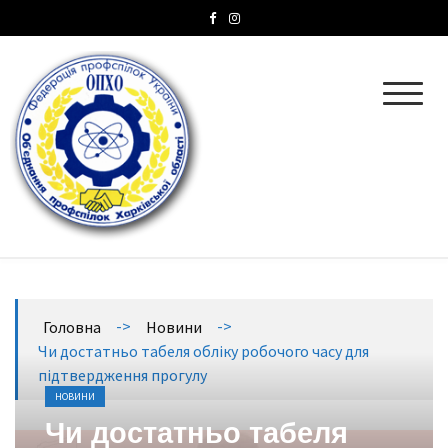
ОПХО
Об’єднання профспілок Харківської області
->
->
Головна
Новини
Чи достатньо табеля обліку робочого часу для
підтвердження прогулу
НОВИНИ
Чи достатньо табеля