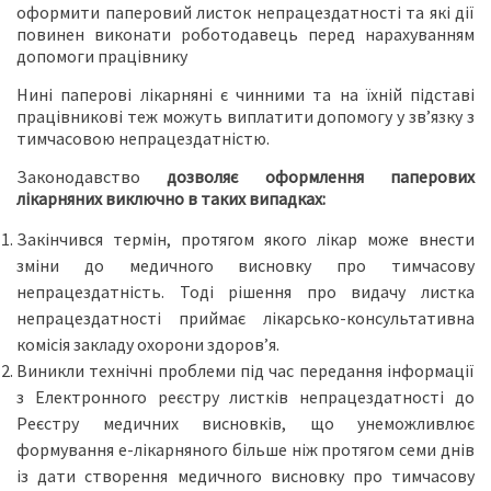
оформити паперовий листок непрацездатності та які дії
повинен виконати роботодавець перед нарахуванням
допомоги працівнику
Нині паперові лікарняні є чинними та на їхній підставі
працівникові теж можуть виплатити допомогу у зв’язку з
тимчасовою непрацездатністю.
Законодавство
дозволяє оформлення паперових
лікарняних виключно в таких випадках:
Закінчився термін, протягом якого лікар може внести
зміни до медичного висновку про тимчасову
непрацездатність. Тоді рішення про видачу листка
непрацездатності приймає лікарсько-консультативна
комісія закладу охорони здоров’я.
Виникли технічні проблеми під час передання інформації
з Електронного реєстру листків непрацездатності до
Реєстру медичних висновків, що унеможливлює
формування е-лікарняного більше ніж протягом семи днів
із дати створення медичного висновку про тимчасову