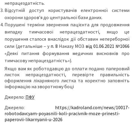
непрацездатність.
Відсутній доступ користувачів електронної системи
охорони здоров’я до центральної бази даних.
Порушені терміни звернення пацієнта для продовження
випадку тимчасової непрацездатності, якщо це
порушення сталося внаслідок дії обставин непереборної
сили (детальніше – у
п. 8
Наказу МОЗ
від 01.06.2021 №1066
«Деякі питання формування медичних висновків про
тимчасову непрацездатність»).
Якщо вам як роботодавцю до оплати подано паперовий
листок непрацездатності, перевірте правильність
оформлення лікарняного листка та коректно заповніть
інформацію на зворотному боці
Джерело:
ПФУ
Джерело:
https://kadroland.com/news/10017-
robotodavcyam-poyasnili-koli-pracivnik-moze-prinesti-
paperovii-likarnyanii-u-2026