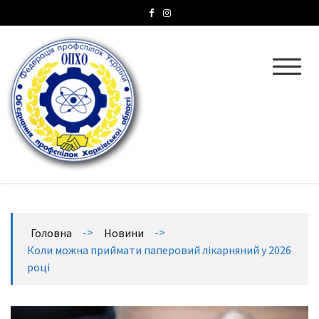
ОПХО
Об’єднання профспілок Харківської області
->
->
Головна
Новини
Коли можна приймати паперовий лікарняний у 2026
році