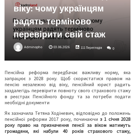
віку: чому українцям
радять терміново
перевірити свій стаж
Adminopho
03.06.2026
111 Переглядів
0
Пенсійна реформа передбачає важливу норму, яка
запрацює з 2028 року. Щоб скористатися правом на
пенсію незалежно від віку, пенсійний юрист радить
заздалегідь перевірити повноту свого страхового стажу
в реєстрах Пенсійного фонду та за потреби подати
необхідні документи
Як зазначила Тетяна Ходіневич, відповідно до положень
пенсійної реформи 2017 року, починаючи
з 1 січня 2028
року право на призначення пенсії за віком матимуть
громадяни, які набули 40 років страхового стажу,