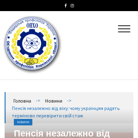
ОПХО
Об’єднання профспілок Харківської області
->
->
Головна
Новини
Пенсія незалежно від віку: чому українцям радять
терміново перевірити свій стаж
НОВИНИ
Пенсія незалежно від