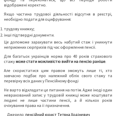
відображені коректно.
Якщо частина трудової діяльності відсутня в реєстрі,
необхідно подати для оцифрування:
трудову книжку;
інші підтвердні документи.
Це допоможе зарахувати весь набутий стаж і уникнути
неприємних сюрпризів під час оформлення пенсії.
Для багатьох українців норма про 40 років страхового
стажу
може стати можливістю вийти на пенсію раніше
.
Але скористатися цим правом зможуть лише ті, хто
завчасно подбає про належний облік свого стажу та
перевірку всіх даних у Пенсійному фонді
Не варто відкладати це питання на потім. Адже іноді один
неврахований запис у трудовій книжці може коштувати
людині не лише частини пенсії, а й кількох років
очікування права на її призначення.
⠀Джерело:
пенсійний юрист Тетяна Ходіневич