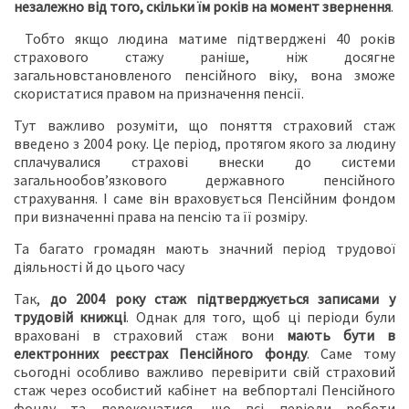
незалежно від того, скільки їм років на момент звернення
.
⠀Тобто якщо людина матиме підтверджені 40 років
страхового стажу раніше, ніж досягне
загальновстановленого пенсійного віку, вона зможе
скористатися правом на призначення пенсії.
Тут важливо розуміти, що поняття страховий стаж
введено з 2004 року. Це період, протягом якого за людину
сплачувалися страхові внески до системи
загальнообов’язкового державного пенсійного
страхування. І саме він враховується Пенсійним фондом
при визначенні права на пенсію та її розміру.
Та багато громадян мають значний період трудової
діяльності й до цього часу
Так,
до 2004 року стаж підтверджується записами у
трудовій книжці
. Однак для того, щоб ці періоди були
враховані в страховий стаж вони
мають бути в
електронних реєстрах Пенсійного фонду
. Саме тому
сьогодні особливо важливо перевірити свій страховий
стаж через особистий кабінет на вебпорталі Пенсійного
фонду та переконатися, що всі періоди роботи