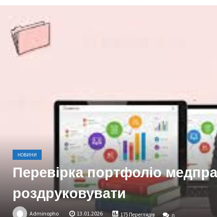
НОВИНИ
Перевірка портфоліо медпрац
роздруковувати
Adminopho
13.01.2026
175 Переглядів
0