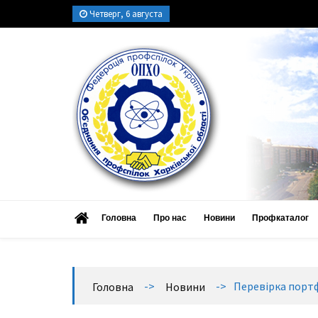
Четверг, 6 августа
ОПХО
Об’єднання профспілок Харківської області
Головна
Про нас
Новини
Профкаталог
->
->
Перевірка портф
Головна
Новини