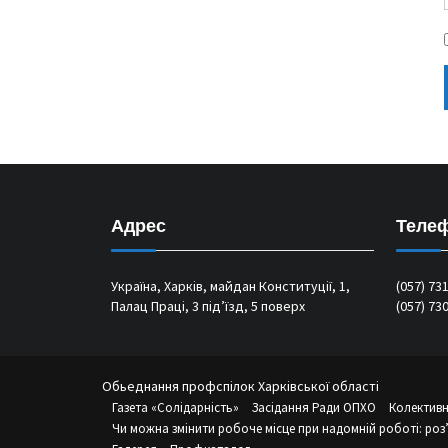
Адрес
Теле
Україна, Харків, майдан Конституції, 1,
(057) 73
Палац Праці, 3 під’їзд, 5 поверх
(057) 73
Обьеднання профспілок Харківської області
Газета «Солідарність»
Засідання Ради ОПХО
Колективн
Чи можна змінити робоче місце при надомній роботі: роз