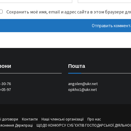
Сохранить моё имя, email и адрес сайта в этом браузере 
фони
Пошта
1-30-76
angolen@ukr.net
0-05-97
opkho1@ukr.net
і договори
Контакти
Наші членські організації
Про нас
’яснення Держпраці
ЩОДО КОНКУРСУ СУБ’ЄКТІВ ГОСПОДАРСЬКОЇ ДІЯЛЬНОСТ