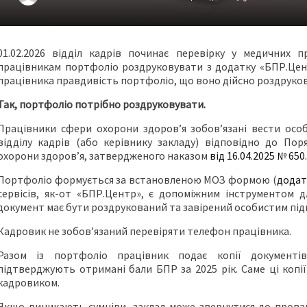
01.02.2026 відділ кадрів починає перевірку у медичних 
працівникам портфоліо роздруковувати з додатку «БПР.Цент
працівника правдивість портфоліо, що воно дійсно роздруко
Так, портфоліо потрібно роздруковувати.
Працівники сфери охорони здоров’я зобов’язані вести осо
відділу кадрів (або керівнику закладу) відповідно до Пор
охорони здоров’я, затвердженого наказом
від 16.04.2025 № 650.
Портфоліо формується за встановленою МОЗ формою (
додат
сервісів, як-от «БПР.Центр», є допоміжним інструментом дл
документ має бути роздрукований та завірений особистим під
Кадровик не зобов’язаний перевіряти телефон працівника.
Разом із портфоліо працівник подає копії документів 
підтверджують отримані бали БПР за 2025 рік. Саме ці копі
кадровиком.
Якщо виникають сумніви, заклад може звернутися до провай