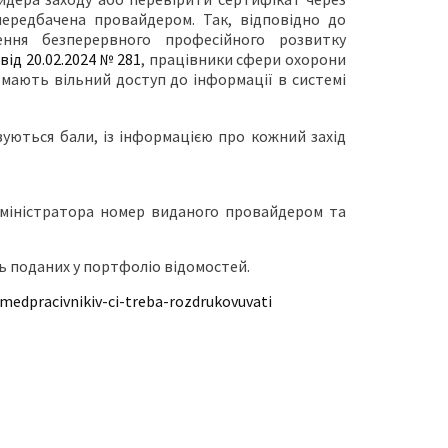
передбачена провайдером. Так, відповідно до
ення безперервного професійного розвитку
м
від 20.02.2024 № 281
, працівники сфери охорони
 мають вільний доступ до інформації в системі
овуються бали, із інформацією про кожний захід
дміністратора номер виданого провайдером та
ь поданих у портфоліо відомостей.
medpracivnikiv-ci-treba-rozdrukovuvati