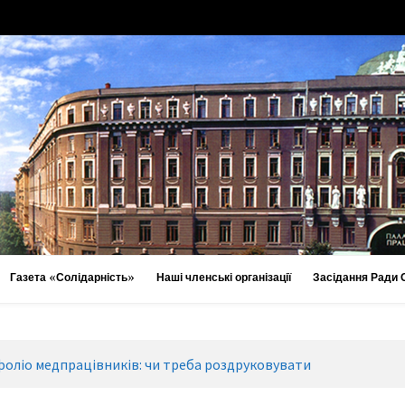
Газета «Солідарність»
Наші членські організації
Засідання Ради
оліо медпрацівників: чи треба роздруковувати