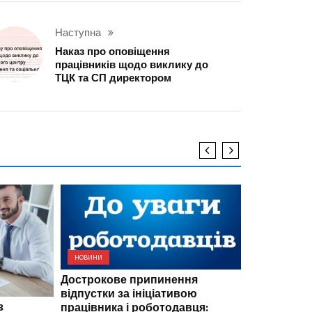
Наступна
Наказ про оповіщення
працівників щодо виклику до
ТЦК та СП директором
НОВИНИ
Дострокове припинення
НОВИНИ
відпустки за ініціативою
з
Сканування
працівника і роботодавця: