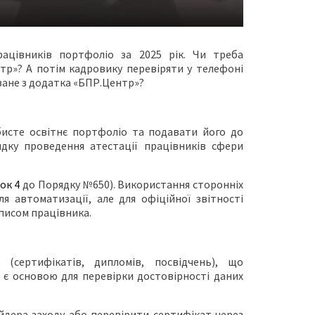
працівників портфоліо за 2025 рік. Чи треба
р»? А потім кадровику перевіряти у телефоні
ване з додатка «БПР.Центр»?
бисте освітнє портфоліо та подавати його до
ядку проведення атестації працівників сфери
ок 4
до Порядку №650). Використання сторонніх
я автоматизації, але для офіційної звітності
писом працівника.
(сертифікатів, дипломів, посвідчень), що
ї є основою для перевірки достовірності даних
дера заходу або перевірити сертифікат через