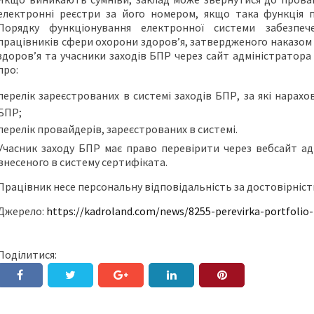
електронні реєстри за його номером, якщо така функція 
Порядку функціонування електронної системи забезпеч
працівників сфери охорони здоров’я, затвердженого наказо
здоров’я та учасники заходів БПР через сайт адміністратора
про:
перелік зареєстрованих в системі заходів БПР, за які нарах
БПР;
перелік провайдерів, зареєстрованих в системі.
Учасник заходу БПР має право перевірити через вебсайт а
внесеного в систему сертифіката.
Працівник несе персональну відповідальність за достовірніст
Джерело:
https://kadroland.com/news/8255-perevirka-portfolio-
Поділитися: