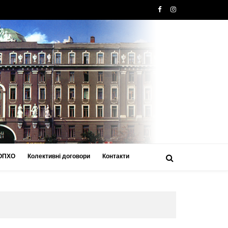
 ОПХО
Колективні договори
Контакти