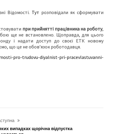
кі Відомості.
Тут
розповідали як сформувати
истовувати
при прийнятті працівника на роботу
,
обою ще не встановлено. Щоправда, для цього
онду і надати доступ до своєї ЕТК новому
мо, що це не обов’язок роботодавця.
osti-pro-trudovu-diyalnist-pri-pracevlastuvanni-
ступна
яких випадках щорічна відпустка