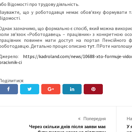
або Відомості про трудову діяльність.
Зауважте, що у роботодавця немає обов’язку формувати та
Відомості.
Однак зазначимо, що формально є спосіб, який можна викор
коли зв’язок «Роботодавець – працівник» з конкретною ос
працівник повинен мати доступ на портал Пенсійного ф
роботодавцю. Детально процес описано
тут.
ПРоте наголошує
Джерело:
https://kadroland.com/news/10688-xto-formuje-vidom
pracivnik-ci
Поділитися:
Попередня
На
Через скільки днів після заяви має
У 