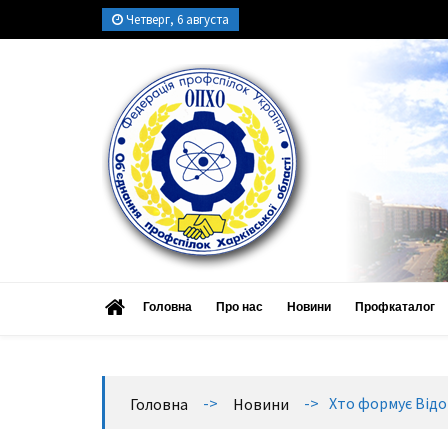
Четверг, 6 августа
ОПХО
Об’єднання профспілок Харківської області
Головна
Про нас
Новини
Профкаталог
->
->
Хто формує Відо
Головна
Новини