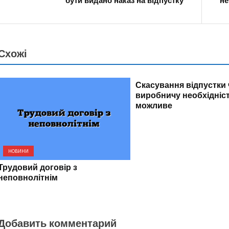
бути видано наказ на відпустку
не
Схожі
НОВИНИ
Скасування відпустки 
виробничу необхідніст
можливе
НОВИНИ
Трудовий договір з
неповнолітнім
Добавить комментарий