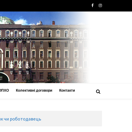
 ОПХО
Колективні договори
Контакти
ник чи роботодавець