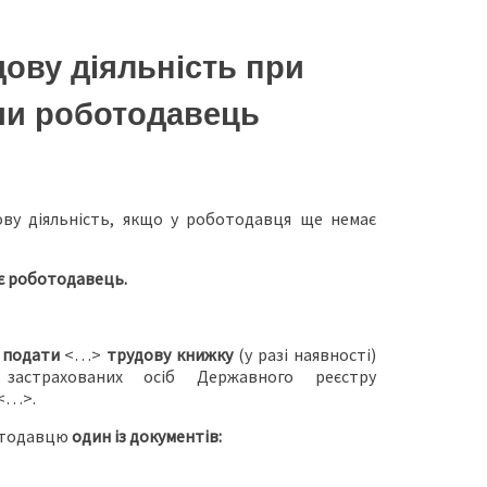
ову діяльність при
чи роботодавець
ву діяльність, якщо у роботодавця ще немає
ує роботодавець.
 подати
<…>
трудову книжку
(у разі наявності)
застрахованих осіб Державного реєстру
 <…>.
ботодавцю
один із документів: