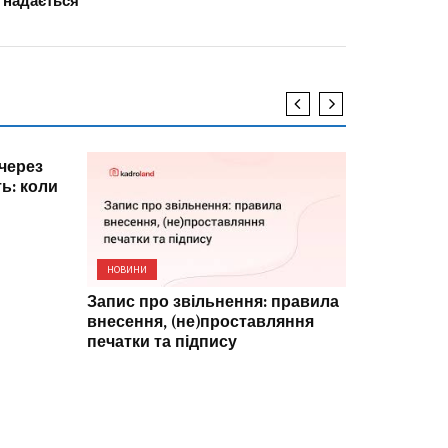
 надається
через
ь: коли
НОВИНИ
Запис про звільнення: правила
НОВИНИ
внесення, (не)проставляння
Допомога н
печатки та підпису
новому: ПФ
для роботод