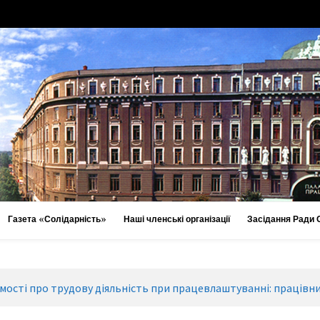
Газета «Солідарність»
Наші членські організації
Засідання Ради
мості про трудову діяльність при працевлаштуванні: праців