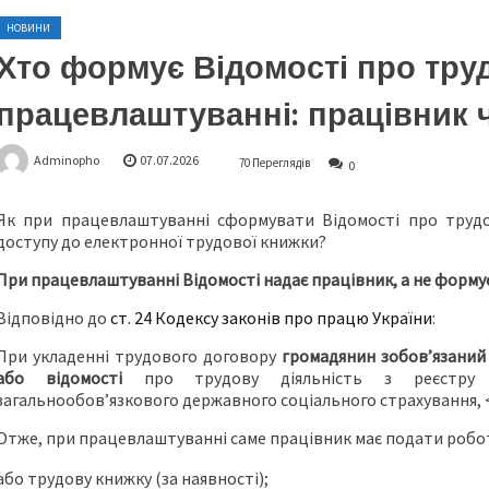
НОВИНИ
Хто формує Відомості про труд
працевлаштуванні: працівник 
Adminopho
07.07.2026
70 Переглядів
0
Як при працевлаштуванні сформувати Відомості про трудо
доступу до електронної трудової книжки?
При працевлаштуванні Відомості надає працівник, а не форм
Відповідно до
ст. 24 Кодексу законів про працю України
:
При укладенні трудового договору
громадянин зобов’язаний
або відомості
про трудову діяльність з реєстру 
загальнообов’язкового державного соціального страхування,
Отже, при працевлаштуванні саме працівник має подати ро
або трудову книжку (за наявності);