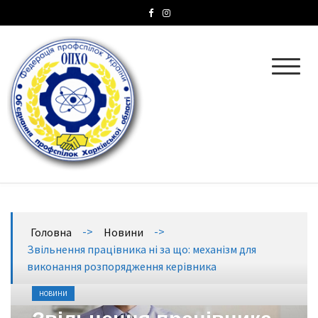
ОПХО
Об’єднання профспілок Харківської області
->
->
Головна
Новини
Звільнення працівника ні за що: механізм для
виконання розпорядження керівника
НОВИНИ