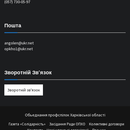
(057) 730-05-97
Пошта
angolen@ukr.net
opkho1@ukr.net
Зворотній Зв’язок
Зворотній зв'язок
Обьеднання профспілок Харківської області
Газета «Солідарність»
Засідання Ради ОПХО
Колективні договори