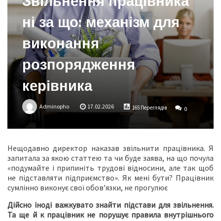
Звільнення працівника
ні за що: механізм для
виконання
розпорядження
керівника
Adminopho
17.02.2026
165 Переглядів
0
Нещодавно директор наказав звільнити працівника. Я
запитала за якою статтею та чи буде заява, на що почула
«подумайте і припиніть трудові відносини, але так щоб
не підставляти підприємство». Як мені бути? Працівник
сумлінно виконує свої обов’язки, не прогулює
Дійсно іноді важкувато знайти підстави для звільнення.
Та ще й к працівник не порушує правила внутрішнього