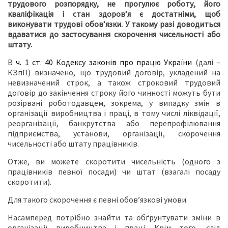
трудового розпорядку, не прогулює роботу, його
кваліфікація і стан здоров’я є достатніми, щоб
виконувати трудові обов’язки. У такому разі доводиться
вдаватися до застосування скорочення чисельності або
штату.
В
ч. 1 ст. 40 Кодексу законів про працю України
(далі –
КЗпП) визначено, що трудовий договір, укладений на
невизначений строк, а також строковий трудовий
договір до закінчення строку його чинності можуть бути
розірвані роботодавцем, зокрема, у випадку змін в
організації виробництва і праці, в тому числі ліквідації,
реорганізації, банкрутства або перепрофілювання
підприємства, установи, організації, скорочення
чисельності або штату працівників.
Отже, ви можете скоротити чисельність (одного з
працівників певної посади) чи штат (взагалі посаду
скоротити).
Для такого скорочення є певні обов’язкові умови.
Насамперед потрібно знайти та обґрунтувати зміни в
організації виробництва і праці. Крім того, слід