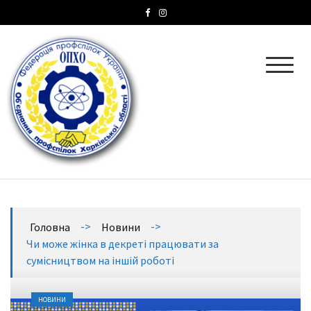
ОПХО
Об’єднання профспілок Харківської області
->
->
Головна
Новини
Чи може жінка в декреті працювати за
сумісництвом на іншій роботі
НОВИНИ