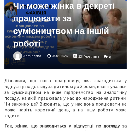
Чи може жінка в декреті
працювати за
сумісництвом на іншій
роботі
Adminopho
03.03.2026
228 Переглядів
0
Дізналися, що наша працівниця, яка знаходиться у
відпустці по догляду за дитиною до 3 років, влаштувалась
за сумісництвом на інше підприємство на аналогічну
посаду, на якій працювала у нас до народження дитини.
Чи законно це? Виходить, що у нас вона працювати не
може навіть короткий день, а на іншу роботу може
ходити
Так, жінка, що знаходиться у відпустці по догляду за