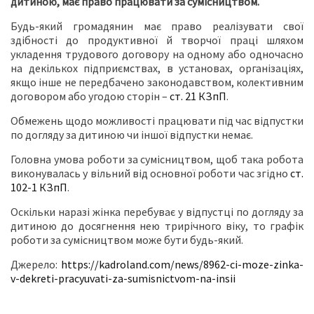
дитиною, має право працювати за сумісництвом.
Будь-який громадянин має право реалізувати свої
здібності до продуктивної й творчої праці шляхом
укладення трудового договору на одному або одночасно
на декількох підприємствах, в установах, організаціях,
якщо інше не передбачено законодавством, колективним
договором або угодою сторін –
ст. 21 КЗпП
.
Обмежень щодо можливості працювати під час відпустки
по догляду за дитиною чи іншої відпустки немає.
Головна умова роботи за сумісництвом, щоб така робота
виконувалась у вільний від основної роботи час згідно
ст.
102-1 КЗпП
.
Оскільки наразі жінка перебуває у відпустці по догляду за
дитиною до досягнення нею трирічного віку, то графік
роботи за сумісництвом може бути будь-який.
Джерело:
https://kadroland.com/news/8962-ci-moze-zinka-
v-dekreti-pracyuvati-za-sumisnictvom-na-insii