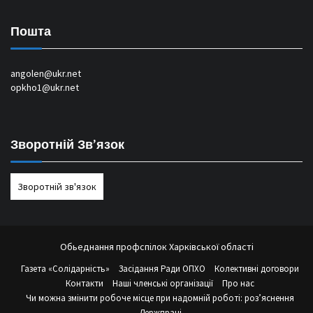
Пошта
angolen@ukr.net
opkho1@ukr.net
Зворотній Зв’язок
Зворотній зв'язок
Обьеднання профспілок Харківської області
Газета «Солідарність»
Засідання Ради ОПХО
Колективні договори
Контакти
Наші членські організації
Про нас
Чи можна змінити робоче місце при надомній роботі: роз’яснення
Держпраці