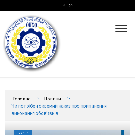
ОПХО
Об’єднання профспілок Харківської області
->
->
Головна
Новини
Чи потрібен окремий наказ про припинення
виконання обов’язків
НОВИНИ