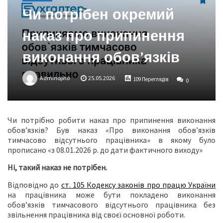
Чи потрібен окремий
наказ про припинення
виконання обов’язків
Adminopho
25.05.2026
109 Переглядів
0
Чи потрібно робити наказ про припинення виконання
обов’язків? Був наказ «Про виконання обов’язків
тимчасово відсутнього працівника» в якому було
прописано «з 08.01.2026 р. до дати фактичного виходу»
Ні, такий наказ не потрібен.
Відповідно до
ст. 105 Кодексу законів про працю України
на працівника може бути покладено виконання
обов’язків тимчасового відсутнього працівника без
звільнення працівника від своєї основної роботи.