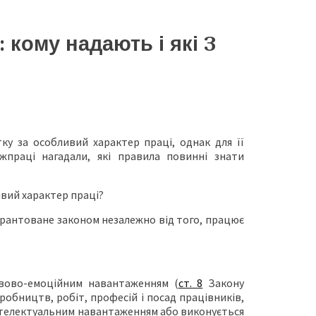
: кому надають і які 3
у за особливий характер праці, однак для її
праці нагадали, які правила повинні знати
ивий характер праці?
гарантоване законом незалежно від того, працює
рвово-емоційним навантаженням (
ст. 8
Закону
обництв, робіт, професій і посад працівників,
нтелектуальним навантаженням або виконується