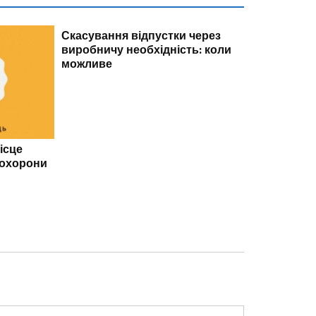
НОВИНИ
Скасування відпустки через
виробничу необхідність: коли
можливе
НОВИНИ
ісце
Розбіжності
 охорони
трудовій кн
відмова ПФ