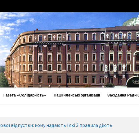
Газета «Солідарність»
Наші членські організації
Засідання Ради
ової відпустки: кому надають і які 3 правила діють