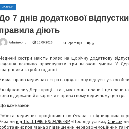
НОВИНИ
До 7 днів додаткової відпустки
правила діють
Adminopho
26.06.2026
84 Переглядів
0
Медичні сестри мають право на щорічну додаткову відпустк
надання важливо враховувати три ключові умови. У Держ
працівники та роботодавці
Чи має право медична сестра на додаткову відпустку за особл
Як відповіли у Держпраці – так, має повне право. І це право 
вона в державній лікарні чи в приватному медичному центрі.
Що каже закон
Робота медичних працівників пов’язана з підвищеним не
України
від 15.11.1996 №504/96-ВР
«Про відпустки»,
Список
вир
робота яких пов’язана з підвищеним нервово-емоційним та і