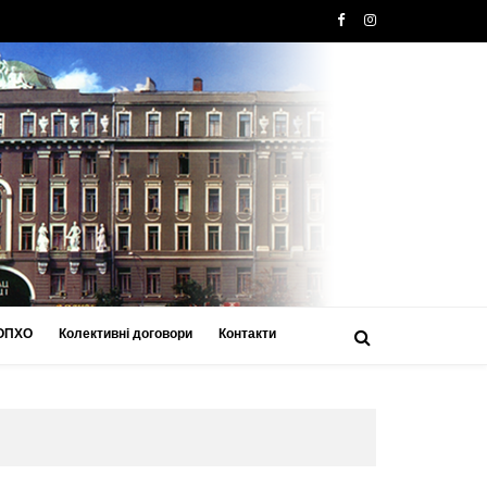
 ОПХО
Колективні договори
Контакти