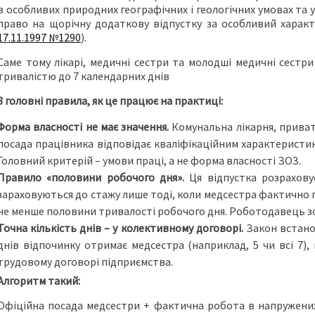
в особливих природних географічних і геологічних умовах та 
право на щорічну додаткову відпустку за особливий хара
17.11.1997 №1290
).
Саме тому лікарі, медичні сестри та молодші медичні сестр
тривалістю до 7 календарних днів
3 головні правила, як це працює на практиці:
Форма власності не має значення.
Комунальна лікарня, приватн
посада працівника відповідає кваліфікаційним характеристик
Головний критерій – умови праці, а не форма власності ЗОЗ.
Правило «половини робочого дня».
Ця відпустка розрахову
зараховуються до стажу лише тоді, коли медсестра фактично
не менше половини тривалості робочого дня. Роботодавець зоб
Точна кількість днів – у колективному договорі.
Закон встанов
днів відпочинку отримає медсестра (наприклад, 5 чи всі 7)
трудовому договорі підприємства.
Алгоритм такий:
Офіційна посада медсестри + фактична робота в напружених