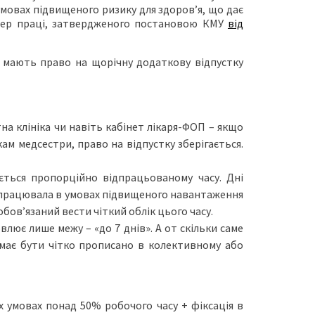
умовах підвищеного ризику для здоров’я, що дає
ктер праці, затвердженого постановою КМУ
від
и мають право на щорічну додаткову відпустку
а клініка чи навіть кабінет лікаря-ФОП – якщо
ам медсестри, право на відпустку зберігається.
ється пропорційно відпрацьованому часу. Дні
 працювала в умовах підвищеного навантаження
ов’язаний вести чіткий облік цього часу.
лює лише межу – «до 7 днів». А от скільки саме
, має бути чітко прописано в колективному або
 умовах понад 50% робочого часу + фіксація в