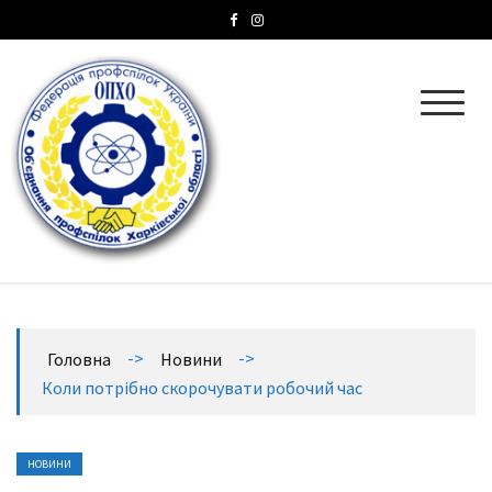
ОПХО
Об’єднання профспілок Харківської області
->
->
Головна
Новини
Коли потрібно скорочувати робочий час
НОВИНИ