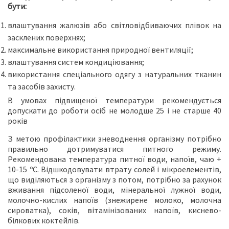
бути:
влаштування жалюзів або світловідбиваючих плівок на
засклених поверхнях;
максимальне використання природної вентиляції;
влаштування систем кондиціювання;
використання спеціального одягу з натуральних тканин
та засобів захисту.
В умовах підвищеної температури рекомендується
допускати до роботи осіб не молодше 25 і не старше 40
років
З метою профілактики зневоднення організму потрібно
правильно дотримуватися питного режиму.
Рекомендована температура питної води, напоїв, чаю +
10-15 ºС. Відшкодовувати втрату солей і мікроелементів,
що виділяються з організму з потом, потрібно за рахунок
вживання підсоленої води, мінеральної лужної води,
молочно-кислих напоїв (знежирене молоко, молочна
сироватка), соків, вітамінізованих напоїв, киснево-
білкових коктейлів.