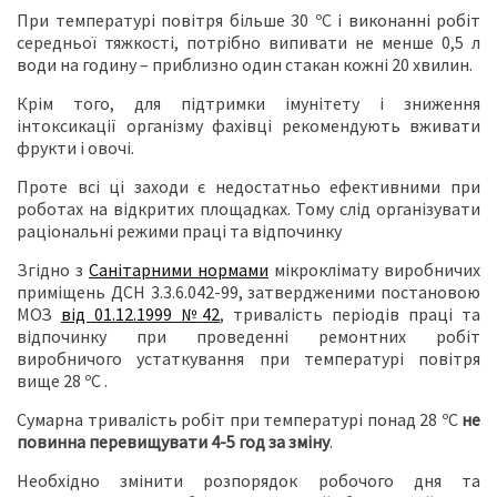
При температурі повітря більше 30 ºС і виконанні робіт
середньої тяжкості, потрібно випивати не менше 0,5 л
води на годину – приблизно один стакан кожні 20 хвилин.
Крім того, для підтримки імунітету і зниження
інтоксикації організму фахівці рекомендують вживати
фрукти і овочі.
Проте всі ці заходи є недостатньо ефективними при
роботах на відкритих площадках. Тому слід організувати
раціональні режими праці та відпочинку
Згідно з
Санітарними нормами
мікроклімату виробничих
приміщень ДСН 3.3.6.042-99, затвердженими постановою
МОЗ
від 01.12.1999 №42
, тривалість періодів праці та
відпочинку при проведенні ремонтних робіт
виробничого устаткування при температурі повітря
вище 28 ºС .
Сумарна тривалість робіт при температурі понад 28 ºС
не
повинна перевищувати 4-5 год за зміну
.
Необхідно змінити розпорядок робочого дня та