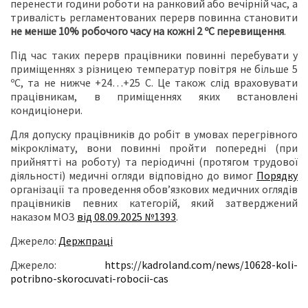
перенести години роботи на ранковий або вечірній час, а
тривалість регламентованих перерв повинна становити
не менше 10% робочого часу на кожні 2 ºС перевищення
.
Під час таких перерв працівники повинні перебувати у
приміщеннях з різницею температур повітря не більше 5
ºС, та не нижче +24…+25 С. Це також слід враховувати
працівникам, в приміщеннях яких встановлені
кондиціонери.
Для допуску працівників до робіт в умовах перегрівного
мікроклімату, вони повинні пройти попередні (при
прийнятті на роботу) та періодичні (протягом трудової
діяльності) медичні огляди відповідно до вимог
Порядку
організації та проведення обов’язкових медичних оглядів
працівників певних категорій, який затверджений
наказом МОЗ
від 08.09.2025 №1393
.
Джерело:
Держпраці
Джерело:
https://kadroland.com/news/10628-koli-
potribno-skorocuvati-robocii-cas