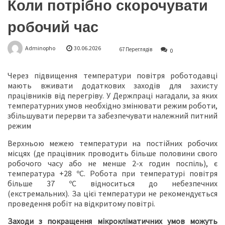
Коли потрібно скорочувати
робочий час
Adminopho
30.06.2026
67 Переглядів
0
Через підвищення температури повітря роботодавці
мають вживати додаткових заходів для захисту
працівників від перегріву. У Держпраці нагадали, за яких
температурних умов необхідно змінювати режим роботи,
збільшувати перерви та забезпечувати належний питний
режим
Верхньою межею температури на постійних робочих
місцях (де працівник проводить більше половини свого
робочого часу або не менше 2-х годин поспіль), є
температура +28 ºС. Робота при температурі повітря
більше 37 ºС відноситься до небезпечних
(екстремальних). За цієї температури не рекомендується
проведення робіт на відкритому повітрі.
Заходи з покращення мікрокліматичних умов можуть