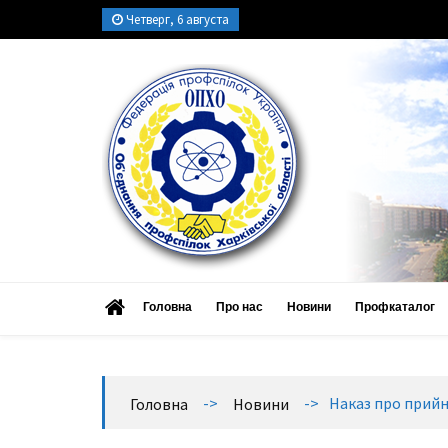
Четверг, 6 августа
ОПХО
Об’єднання профспілок Харківської області
Головна
Про нас
Новини
Профкаталог
->
->
Наказ про прийн
Головна
Новини