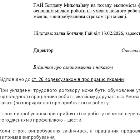
Відповідно до
ст. 26
Кодексу законів про працю України
:
При укладенні трудового договору може бути обумовлене у
відповідності працівника роботі, яка йому доручається. Умо
наказі (розпорядженні) про прийняття на роботу
Строк випробування при прийнятті на роботу не може перевищ
погодженням з профспілкою – шести.
Коли строк випробування закінчився, а працівник продов
витримав випробування,