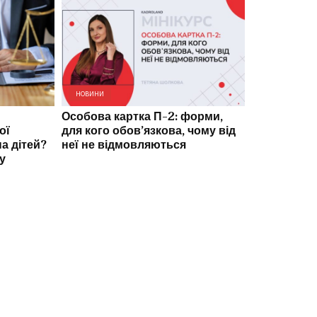
НОВИНИ
НОВИНИ
Особова картка П-2: форми,
Прийняття 
ої
для кого обовʼязкова, чому від
строковим
а дітей?
неї не відмовляються
договором 
у
без збереж
основного 
наказ