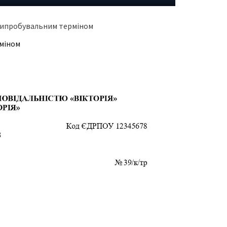
з випробувальним терміном
рміном