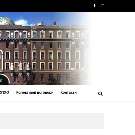
 ОПХО
Колективні договори
Контакти