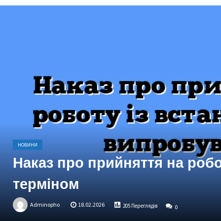
НОВИНИ
Наказ про прийняття на роб
терміном
Adminopho
18.02.2026
205 Переглядів
0