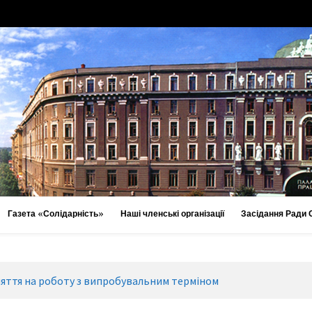
Газета «Солідарність»
Наші членські організації
Засідання Ради
яття на роботу з випробувальним терміном