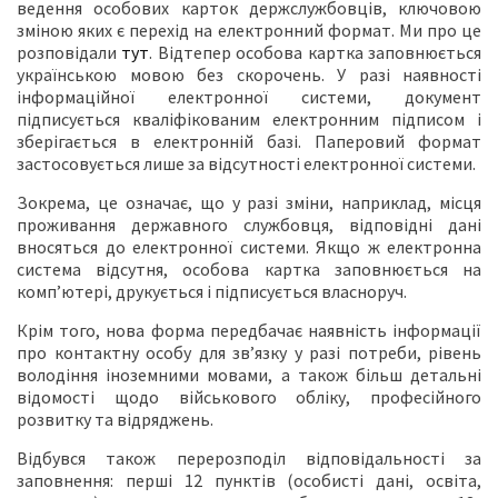
ведення особових карток держслужбовців, ключовою
зміною яких є перехід на електронний формат. Ми про це
розповідали
тут
. Відтепер особова картка заповнюється
українською мовою без скорочень. У разі наявності
інформаційної електронної системи, документ
підписується кваліфікованим електронним підписом і
зберігається в електронній базі. Паперовий формат
застосовується лише за відсутності електронної системи.
Зокрема, це означає, що у разі зміни, наприклад, місця
проживання державного службовця, відповідні дані
вносяться до електронної системи. Якщо ж електронна
система відсутня, особова картка заповнюється на
комп’ютері, друкується і підписується власноруч.
Крім того, нова форма передбачає наявність інформації
про контактну особу для зв’язку у разі потреби, рівень
володіння іноземними мовами, а також більш детальні
відомості щодо військового обліку, професійного
розвитку та відряджень.
Відбувся також перерозподіл відповідальності за
заповнення: перші 12 пунктів (особисті дані, освіта,