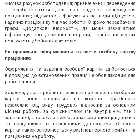
числі за рахунок роботодавця; призначення і переведення
– відображаються дані про кадрові переміщення
працівника; відпустки – фіксуються всі види відпусток,
наданих працівнику під час роботи. Окремо передбачена
графа «Додаткові відомості», де може зазначатися
інформація про державні нагороди, знання іноземних
мов, участь у бойових діях тощо.
Як правильно оформлювати та вести особову картку
працівника
Оформлення та ведення особової картки здійснюється
відповідно до встановлених правил і є обов’язковим для
роботодавця.
Зокрема, у разі прийняття рішення про ведення особових
карток вони заводяться на кожного працівника
незалежно від виду трудових відносин: за основним
місцем роботи, за сумісництвом (як внутрішнім, так і
зовнішнім), а також на тимчасових і сезонних працівників
та працівників за строковими договорами. Особова
картка також заповнюється у разі повторного прийняття
працівника на роботу.