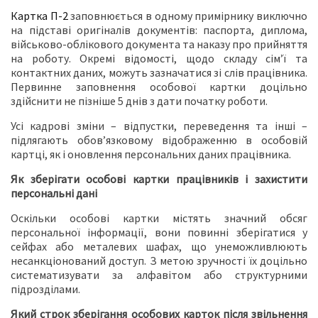
Картка П-2
заповнюється в одному примірнику виключно
на підставі оригіналів документів: паспорта, диплома,
військово-облікового документа та наказу про прийняття
на роботу. Окремі відомості, щодо складу сім’ї та
контактних даних, можуть зазначатися зі слів працівника.
Первинне заповнення особової картки доцільно
здійснити не пізніше 5 днів з дати початку роботи.
Усі кадрові зміни – відпустки, переведення та інші –
підлягають обов’язковому відображенню в особовій
картці, як і оновлення персональних даних працівника.
Як зберігати особові картки працівників і захистити
персональні дані
Оскільки особові картки містять значний обсяг
персональної інформації, вони повинні зберігатися у
сейфах або металевих шафах, що унеможливлюють
несанкціонований доступ. З метою зручності їх доцільно
систематизувати за алфавітом або структурними
підрозділами.
Який строк зберігання особових карток після звільнення