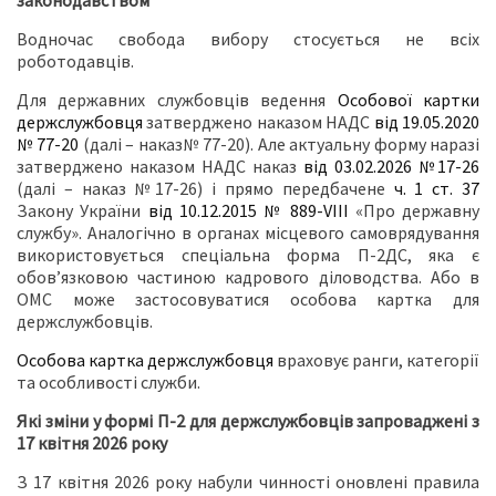
законодавством
Водночас свобода вибору стосується не всіх
роботодавців.
Для державних службовців ведення
Особової картки
держслужбовця
затверджено наказом НАДС
від 19.05.2020
№ 77-20
(далі – наказ№ 77-20). Але актуальну форму наразі
затверджено наказом НАДС наказ
від 03.02.2026 №17-26
(далі – наказ №17-26) і прямо передбачене
ч. 1 ст. 37
Закону України
від 10.12.2015 № 889-VIII
«Про державну
службу». Аналогічно в органах місцевого самоврядування
використовується спеціальна форма П-2ДС, яка є
обов’язковою частиною кадрового діловодства. Або в
ОМС може застосовуватися особова картка для
держслужбовців.
Особова картка держслужбовця
враховує ранги, категорії
та особливості служби.
Які зміни у формі П-2 для держслужбовців запроваджені з
17 квітня 2026 року
З 17 квітня 2026 року набули чинності оновлені правила