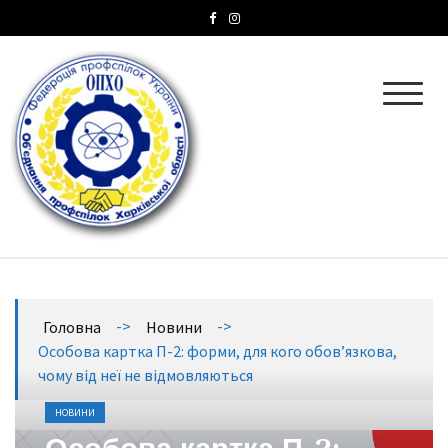
ОПХО
Об’єднання профспілок Харківської області
->
->
Головна
Новини
Особова картка П-2: форми, для кого обовʼязкова,
чому від неї не відмовляються
НОВИНИ