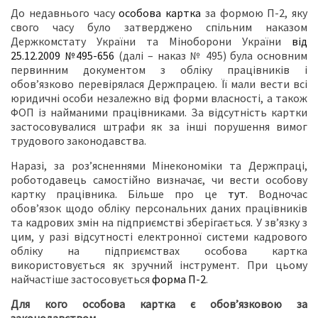
До недавнього часу
особова картка
за формою П-2, яку
свого часу було затверджено спільним наказом
Держкомстату України та Міноборони України
від
25.12.2009 №495-656
(далі – наказ № 495) була основним
первинним документом з обліку працівників і
обов’язково перевірялася Держпрацею. Її мали вести всі
юридичні особи незалежно від форми власності, а також
ФОП із найманими працівниками. За відсутність картки
застосовувалися штрафи як за інші порушення вимог
трудового законодавства.
Наразі, за роз’ясненнями Мінекономіки та Держпраці,
роботодавець самостійно визначає, чи вести особову
картку працівника. Більше про це
тут
. Водночас
обов’язок щодо обліку персональних даних працівників
та кадрових змін на підприємстві зберігається. У зв’язку з
цим, у разі відсутності електронної системи кадрового
обліку на підприємствах особова картка
використовується як зручний інструмент. При цьому
найчастіше застосовується
форма П-2
.
Для кого особова картка є обов’язковою за