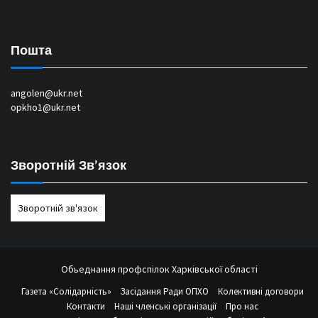
Пошта
angolen@ukr.net
opkho1@ukr.net
Зворотній Зв’язок
Зворотній зв'язок
Обьеднання профспілок Харківської області
Газета «Солідарність»
Засідання Ради ОПХО
Колективні договори
Контакти
Наші членські організації
Про нас