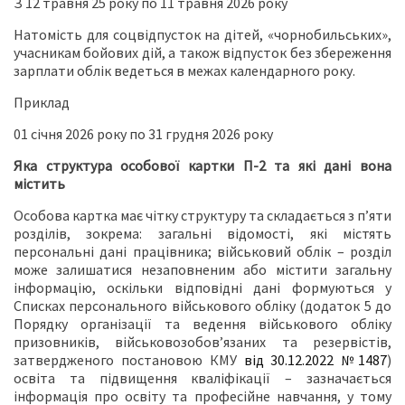
З 12 травня 25 року по 11 травня 2026 року
Натомість для соцвідпусток на дітей, «чорнобильських»,
учасникам бойових дій, а також відпусток без збереження
зарплати облік ведеться в межах календарного року.
Приклад
01 січня 2026 року по 31 грудня 2026 року
Яка структура особової картки П-2 та які дані вона
містить
Особова картка має чітку структуру та складається з п’яти
розділів, зокрема: загальні відомості, які містять
персональні дані працівника; військовий облік – розділ
може залишатися незаповненим або містити загальну
інформацію, оскільки відповідні дані формуються у
Списках персонального військового обліку (додаток 5 до
Порядку організації та ведення військового обліку
призовників, військовозобов’язаних та резервістів,
затвердженого постановою КМУ
від 30.12.2022 №1487
)
освіта та підвищення кваліфікації – зазначається
інформація про освіту та професійне навчання, у тому