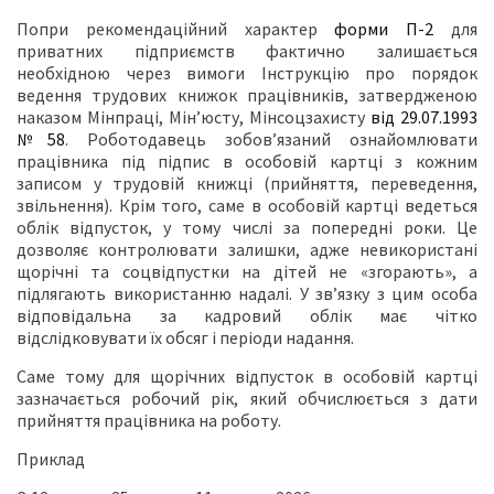
Попри рекомендаційний характер
форми П-2
для
приватних підприємств фактично залишається
необхідною через вимоги Інструкцію про порядок
ведення трудових книжок працівників, затвердженою
наказом Мінпраці, Мін’юсту, Мінсоцзахисту
від 29.07.1993
№58
. Роботодавець зобов’язаний ознайомлювати
працівника під підпис в особовій картці з кожним
записом у трудовій книжці (прийняття, переведення,
звільнення). Крім того, саме в особовій картці ведеться
облік відпусток, у тому числі за попередні роки. Це
дозволяє контролювати залишки, адже невикористані
щорічні та соцвідпустки на дітей не «згорають», а
підлягають використанню надалі. У зв’язку з цим особа
відповідальна за кадровий облік має чітко
відслідковувати їх обсяг і періоди надання.
Саме тому для щорічних відпусток в особовій картці
зазначається робочий рік, який обчислюється з дати
прийняття працівника на роботу.
Приклад