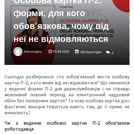
Особова картка П-2:
форми, для кого
обовʼязкова, чому від
неї не відмовляються
Adminopho
30.04.2026
320 Переглядів
0
Сьогодні розберемося: хто зобов’язаний вести особову
картку П-2, а хто може від неї відмовитися? Що змінилося
у веденні форми П-2 для держслужбовців і чи справді
можливий повний перехід на електронний кадровий
облік без паперових карток? Та чому особова картка досі
фактично використовується навіть там, де її прямо не
вимагають?
Чи є ведення особової картки П-2 обов’язком
роботодавця