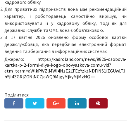
кадрового обліку.
Для приватних підприємств вона має рекомендаційний
характер, і роботодавець самостійно вирішує, чи
використовувати її у кадровому обліку, тоді як для
державної служби та ОМС вона є обов’язковою.
З 17 квітня 2026 оновлено форму особової картки
держслужбовця, яка передбачає електронний формат
ведення та зберігання в інформаційних системах.
Джерело:
https://kadroland.com/news/9826-osobova-
kartka-p-2-formi-dlya-kogo-obovyazkova-comu-vid?
etm_term=aWlkPWZlMWI4NzE2LTEzYzktNDFiNS1iZGUwLTJ
hYjI4ZGRjZGNjNCZjaWQ9MjgyMjkyMjMzNQ==
Поділитися: