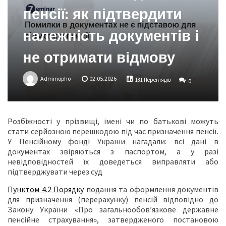
пенсії: як підтвердити
належність документів і
не отримати відмову
Adminopho
02.05.2026
181 Переглядів
0
Розбіжності у прізвищі, імені чи по батькові можуть
стати серйозною перешкодою під час призначення пенсії.
У Пенсійному фонді України нагадали: всі дані в
документах звіряються з паспортом, а у разі
невідповідностей їх доведеться виправляти або
підтверджувати через суд
Пунктом 4.2 Порядку
подання та оформлення документів
для призначення (перерахунку) пенсій відповідно до
Закону України «Про загальнообов’язкове державне
пенсійне страхування», затвердженого постановою