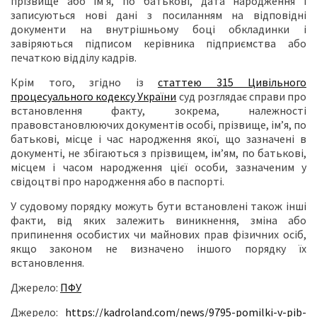
прізвище або ім’я, по батькові, дата народження і
записуються нові дані з посиланням на відповідні
документи на внутрішньому боці обкладинки і
завіряються підписом керівника підприємства або
печаткою відділу кадрів.
Крім того, згідно із
статтею 315 Цивільного
процесуального кодексу України
суд розглядає справи про
встановлення факту, зокрема, належності
правовстановлюючих документів особі, прізвище, ім’я, по
батькові, місце і час народження якої, що зазначені в
документі, не збігаються з прізвищем, ім’ям, по батькові,
місцем і часом народження цієї особи, зазначеним у
свідоцтві про народження або в паспорті.
У судовому порядку можуть бути встановлені також інші
факти, від яких залежить виникнення, зміна або
припинення особистих чи майнових прав фізичних осіб,
якщо законом не визначено іншого порядку їх
встановлення.
Джерело:
ПФУ
Джерело:
https://kadroland.com/news/9795-pomilki-v-pib-