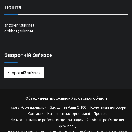
Пошта
angolen@ukr.net
opkho1@ukr.net
Зворотній Зв’язок
Зворотній зв'язок
Обьеднання профспілок Харківської області
Газета «Солідарність»
Засідання Ради ОПХО
Колективні договори
Контакти
Наші членські організації
Про нас
Чи можна змінити робоче місце при надомній роботі: роз’яснення
Держпраці