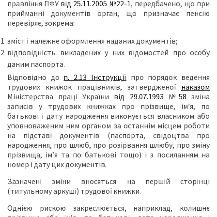
правління ПФУ
від 25.11.2005 №22-1
, передбачено, що при
прийманні документів орган, що призначає пенсію
перевіряє, зокрема:
зміст і належне оформлення наданих документів;
відповідність викладених у них відомостей про особу
даним паспорта.
Відповідно до
п. 2.13 Інструкції
про порядок ведення
трудових книжок працівників, затвердженої
наказом
Міністерства праці України
від 29.07.1993 №58
зміна
записів у трудових книжках про прізвище, ім’я, по
батькові і дату народження виконується власником або
уповноваженим ним органом за останнім місцем роботи
на підставі документів (паспорта, свідоцтва про
народження, про шлюб, про розірвання шлюбу, про зміну
прізвища, ім’я та по батькові тощо) і з посиланням на
номер і дату цих документів.
Зазначені зміни вносяться на першій сторінці
(титульному аркуші) трудової книжки.
Однією рискою закреслюється, наприклад, колишнє