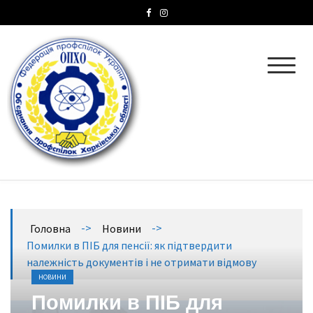
ОПХО
Об’єднання профспілок Харківської області
->
->
Головна
Новини
Помилки в ПІБ для пенсії: як підтвердити
належність документів і не отримати відмову
НОВИНИ
Помилки в ПІБ для