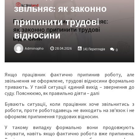
звільняє: як законно
припинити трудові
відносини
Adminopho
28.04.2026
141 Переглядів
0
Якщо працівник фактично припинив роботу, але
звільнення не оформлене, трудові відносини формально
тривають. У такій ситуації єдиний вихід – звернення до
суду. Пояснюємо, як правильно діяти – далі
Бувають ситуації, коли працівник хоче звільнитись з
роботи, проте роботодавець не виходить на зв’язок і не
оформляє припинення трудових відносин.
У такому випадку формально вони продовжують
існувати, навіть якщо фактично робота вже припинена.