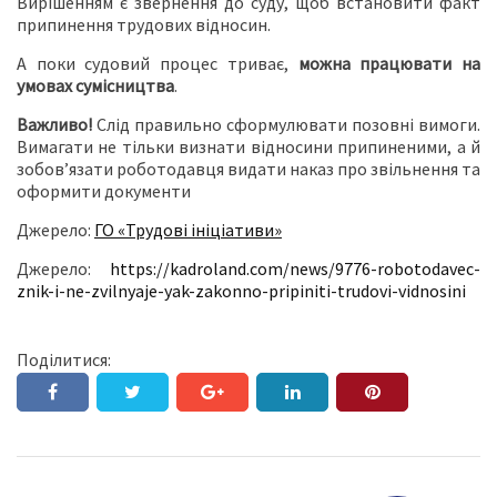
Вирішенням є звернення до суду, щоб встановити факт
припинення трудових відносин.
А поки судовий процес триває,
можна працювати на
умовах сумісництва
.
Важливо!
Слід правильно сформулювати позовні вимоги.
Вимагати не тільки визнати відносини припиненими, а й
зобов’язати роботодавця видати наказ про звільнення та
оформити документи
Джерело:
ГО «Трудові ініціативи»
Джерело:
https://kadroland.com/news/9776-robotodavec-
znik-i-ne-zvilnyaje-yak-zakonno-pripiniti-trudovi-vidnosini
Поділитися: