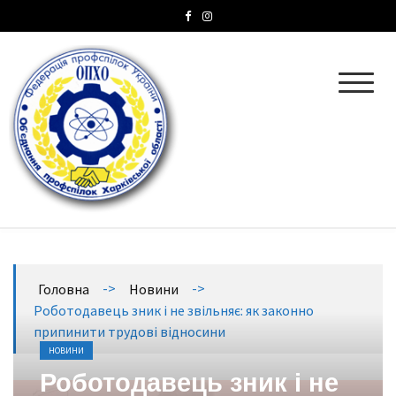
ОПХО
Об’єднання профспілок Харківської області
->
->
Головна
Новини
Роботодавець зник і не звільняє: як законно
припинити трудові відносини
НОВИНИ
Роботодавець зник і не