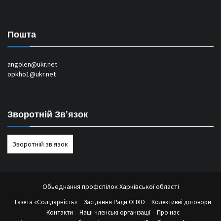
Пошта
angolen@ukr.net
opkho1@ukr.net
Зворотній Зв’язок
Зворотній зв'язок
Обьеднання профспілок Харківської області
Газета «Солідарність»
Засідання Ради ОПХО
Колективні договори
Контакти
Наші членські організації
Про нас