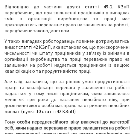
Відповідно до частини другої
статті 49-2 КЗпП
передбачено, що при звільненні працівників у випадках
змін в організації виробництва та праці має
враховуватись переважне право на залишення на роботі,
передбачене законодавством.
У таких випадках роботодавець повинен дотримуватись
вимог
статті 42 КЗпП
, яка встановлює, що при скороченні
чисельності чи штату працівників у зв’язку із змінами в
організації виробництва та праці переважне право на
залишення на роботі надається працівникам із вищою
кваліфікацією та продуктивністю праці.
Але слід зазначити, що за рівних умов продуктивності
праці та кваліфікації перевага у залишенні на роботі
надається у тому числі працівникам, яким залишилося
менш як три роки до настання пенсійного віку, при
досягненні якого особа має право на отримання пенсійних
виплат (
пункт 10 статті 42 КЗпП
).
Тому
особи передпенсійного віку включені до категорії
осіб, яким надано переважне право залишатися на роботі
при скороченні чисельності чи штату працівників за