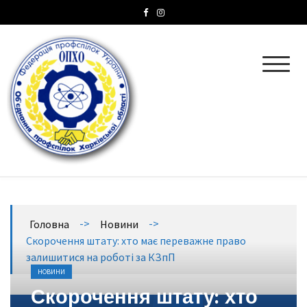
ОПХО
Об’єднання профспілок Харківської області
->
->
Головна
Новини
Скорочення штату: хто має переважне право
залишитися на роботі за КЗпП
НОВИНИ
Скорочення штату: хто