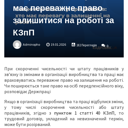
має переважне право
залишитися на роботі за
КЗпП
Adminopho
19.01.2026
182 Переглядів
0
При скороченні чисельності чи штату працівників у
зв’язку із змінами в організації виробництва та праці має
враховуватись переважне право на залишення на роботі.
Чи поширюється таке право на осіб передпенсійного віку,
розповідає Держпраці
Якщо в організації виробництва та праці відбулися зміни,
у тому числі скорочення чисельності або штату
працівників, згідно з
пунктом 1 статті 40 КЗпП
, то
трудовий договір, укладений на невизначений термін,
може бути розірваний.