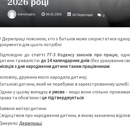
2026 році
Adminopho
06.02.2026
185 Переглядів
0
У Держпраці пояснили, хто з батьків може скористатися однор
документи для цього потрібні
Відповідно до
статті 77-3 Кодексу законів про працю
, одн
дитини тривалістю
до 14 календарних днів
(без урахування св
місяців з дня народження дитини таким працівникам:
чоловіку, дружина якого народила дитину;
батькові дитини, який не перебуває в зареєстрованому шлюбі з 
Однак у цьому випадку
є умова
– якщо вони спільно проживаю
права та обов’язки і
це підтверджується:
Заявою матері дитини.
Свідоцтвом про народження дитини, в якому зазначена відпові
Джерело:
Держпраці