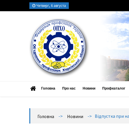
Четверг, 6 августа
ОПХО
Об’єднання профспілок Харківської області
Головна
Про нас
Новини
Профкаталог
->
->
Відпустка при н
Головна
Новини