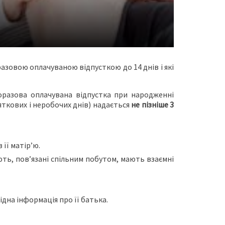
азовою оплачуваною відпусткою до 14 днів і які
оразова оплачувана відпустка при народженні
яткових і неробочих днів) надається
не пізніше 3
її матір’ю.
ть, пов’язані спільним побутом, мають взаємні
дна інформація про її батька.