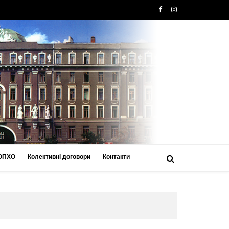
 ОПХО
Колективні договори
Контакти