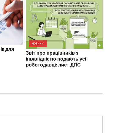
НОВИНИ
Юридичні к
НОВИНИ
ік для
правової 
Звіт про працівників з
інвалідністю подають усі
роботодавці: лист ДПС