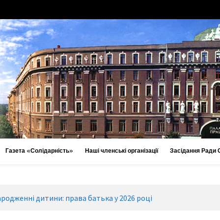
Газета «Солідарність»
Наші членські організації
Засідання Ради
ародженні дитини: права батька у 2026 році