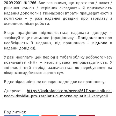
26.09.2001 №1266
. Але зазначимо, що протокол / наказ /
рішення комісія / керівник складають й призначають
надання допомоги з тимчасової втрати працездатності з
поміткою – у разі надання довідки про зарплату з
основного місця роботи.
Якщо працівник відмовляється надавати довідку –
зафіксуйте це письмово (працівнику –
Повідомлення
про
необхідність її надання, від працівника –
відмова
в
наданні довідки).
У разі неоплати цей період в табелі обліку робочого часу
позначайте «НН» – неоплачувана непрацездатність. У
звітності цей період зазначається як перебування на
лікарняному, без зазначення сум.
Відповідальність за ненадання довідки на працівнику.
Джерело:
https://kadroland.com/news/8617-sumisnik-ne-
nadav-dovidku-pro-zarplatu-ci-mozna-oplatiti-likarnyanii
Поділитися: