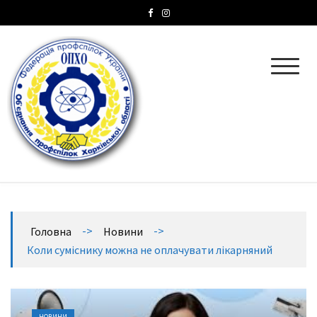
ОПХО
Об’єднання профспілок Харківської області
->
->
Головна
Новини
Коли суміснику можна не оплачувати лікарняний
НОВИНИ