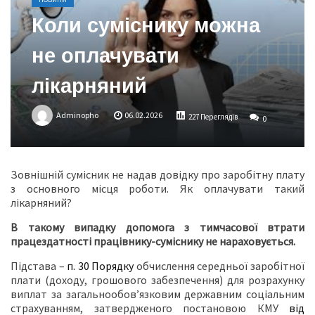
Коли суміснику можна
не оплачувати
лікарняний
Adminopho
06.02.2026
227 Переглядів
0
Зовнішній сумісник не надав довідку про заробітну плату
з основного місця роботи. Як оплачувати такий
лікарняний?
В такому випадку допомога з тимчасової втрати
працездатності працівнику-суміснику не нараховується.
Підстава –
п. 30 Порядку
обчислення середньої заробітної
плати (доходу, грошового забезпечення) для розрахунку
виплат за загальнообов’язковим державним соціальним
страхуванням, затвердженого постановою КМУ
від