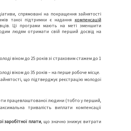
ціативи, спрямовані на покращення зайнятості
ізмів такої підтримки є надання
компенсацій
івців. Ці програми мають на меті зменшити
одим людям отримати свій перший досвід на
оді віком до 25 років зі страховим стажем до 1
ді віком до 35 років – на перше робоче місце.
айнятості, що підтверджує реєстрацію молодої
оти працевлаштованої людини (тобто у перший,
 Максимальна тривалість виплати компенсації
ї заробітної плати
, що значно знижує витрати