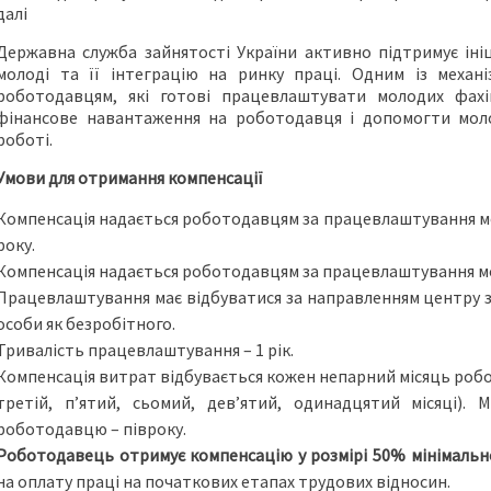
далі
Державна служба зайнятості України активно підтримує іні
молоді та її інтеграцію на ринку праці. Одним із механ
роботодавцям, які готові працевлаштувати молодих фах
фінансове навантаження на роботодавця і допомогти мол
роботі.
Умови для отримання компенсації
Компенсація надається роботодавцям за працевлаштування мол
року.
Компенсація надається роботодавцям за працевлаштування моло
Працевлаштування має відбуватися за направленням центру з
особи як безробітного.
Тривалість працевлаштування ­– 1 рік.
Компенсація витрат відбувається кожен непарний місяць роб
третій, п’ятий, сьомий, дев’ятий, одинадцятий місяці).
роботодавцю – півроку.
Роботодавець отримує компенсацію у розмірі 50% мінімально
на оплату праці на початкових етапах трудових відносин.