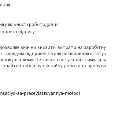
ання.
ня діяльності роботодавця.
онного підпису.
дозволяє значно знизити витрати на заробітну
х і середніх підприємств для розширення штату і
оміку в цілому. Це також і потужний стимул для
 знайти стабільну офіційну роботу та здобути
nsaciyu-za-pracevlastuvannya-molodi