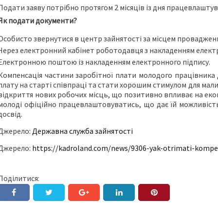
Подати заяву потрібно протягом 2 місяців із дня працевлаштув
Як подати документи?
Особисто звернутися в центр зайнятості за місцем проваджен
Через електронний кабінет роботодавця з накладенням електр
Електронною поштою із накладенням електронного підпису.
Компенсація частини заробітної плати молодого працівника 
плату на старті співпраці та стати хорошим стимулом для мали
відкриття нових робочих місць, що позитивно впливає на екон
молоді офіційно працевлаштовуватись, що дає їй можливість
досвід.
Джерело:
Державна служба зайнятості
Джерело:
https://kadroland.com/news/9306-yak-otrimati-kompe
Поділитися: