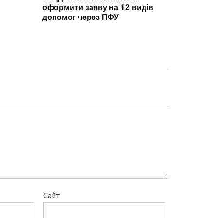
Тарифні ро
оформити заяву на 12 видів
встановленн
допомог через ПФУ
підвищува
Сайт