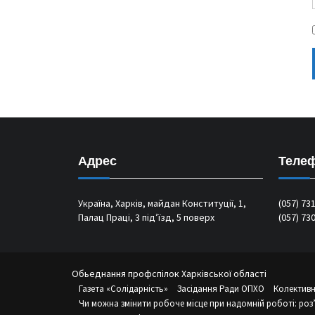
Адрес
Теле
Україна, Харків, майдан Конституції, 1,
(057) 73
Палац Праці, 3 під’їзд, 5 поверх
(057) 73
Обьеднання профспілок Харківської області
Газета «Солідарність»
Засідання Ради ОПХО
Колективн
Чи можна змінити робоче місце при надомній роботі: роз