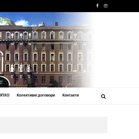
 ОПХО
Колективні договори
Контакти