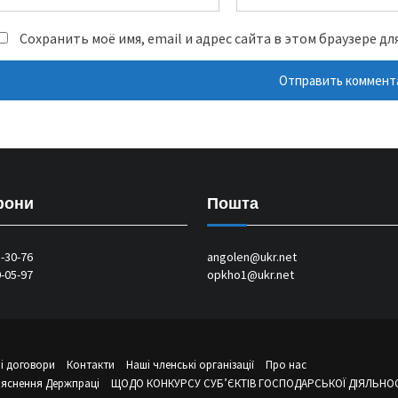
Сохранить моё имя, email и адрес сайта в этом браузере 
фони
Пошта
1-30-76
angolen@ukr.net
0-05-97
opkho1@ukr.net
і договори
Контакти
Наші членські організації
Про нас
’яснення Держпраці
ЩОДО КОНКУРСУ СУБ’ЄКТІВ ГОСПОДАРСЬКОЇ ДІЯЛЬНОСТ