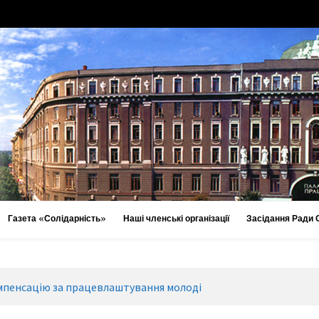
Газета «Солідарність»
Наші членські організації
Засідання Ради
мпенсацію за працевлаштування молоді