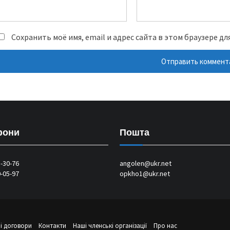
Сохранить моё имя, email и адрес сайта в этом браузере 
фони
Пошта
1-30-76
angolen@ukr.net
0-05-97
opkho1@ukr.net
і договори
Контакти
Наші членські організації
Про нас