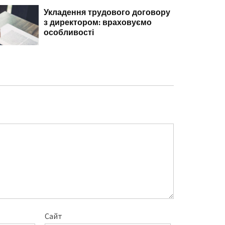
Укладення трудового договору
Чи можна 
з директором: враховуємо
надати відп
особливості
та пологах 
допомогу
ї Центру
ПУ
Сайт