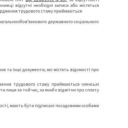
нижці відсутні необхідні записи або містяться
вердження трудового стажу приймаються:
у загальнообов’язкового державного соціального
ня та інші документи, які містять відомості про
дження трудового стажу приймаються членські
лише за той час, за який є відмітки про сплату
ості, мають бути підписані посадовими особами