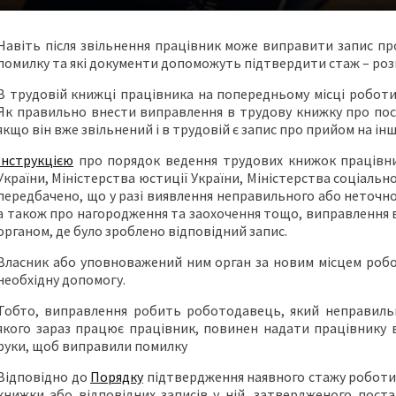
Навіть після звільнення працівник може виправити запис пр
помилку та які документи допоможуть підтвердити стаж – роз
В трудовій книжці працівника на попередньому місці роботи
Як правильно внести виправлення в трудову книжку про пос
якщо він вже звільнений і в трудовій є запис про прийом на і
Інструкцією
про порядок ведення трудових книжок працівни
України, Міністерства юстиції України, Міністерства соціальн
передбачено, що у разі виявлення неправильного або неточно
а також про нагородження та заохочення тощо, виправлення
органом, де було зроблено відповідний запис.
Власник або уповноважений ним орган за новим місцем робо
необхідну допомогу.
Тобто, виправлення робить роботодавець, який неправильн
якого зараз працює працівник, повинен надати працівнику 
руки, щоб виправили помилку
Відповідно до
Порядку
підтвердження наявного стажу роботи д
книжки або відповідних записів у ній, затвердженого пос