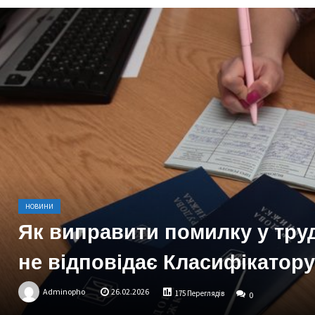
НОВИНИ
Як виправити помилку у труд
не відповідає Класифікатору
Adminopho
26.02.2026
175 Переглядів
0