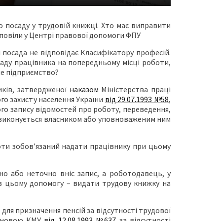
о посаду у трудовій книжці. Хто має виправити
повіли у Центрі правової допомоги ФПУ
 посада не відповідає Класифікатору професій.
аду працівника на попередньому місці роботи,
нше підприємство?
ків, затвердженої
наказом
Міністерства праці
ого захисту населення України
від 29.07.1993 №58
,
го запису відомостей про роботу, переведення,
 виконується власником або уповноваженим ним
ти зобов’язаний надати працівнику при цьому
о або неточно вніс запис, а роботодавець, у
в цьому допомогу – видати трудову книжку на
ля призначення пенсій за відсутності трудової
тановою КМУ
від 12.08.1993 №637
за відсутності