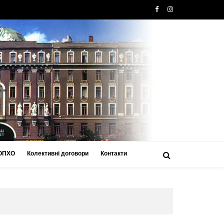
 ОПХО
Колективні договори
Контакти