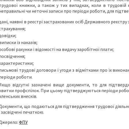
трудової книжки, а також у тих випадках, коли в трудовій к
неправильні чи неточні записи про періоди роботи, для підт
дані, наявні в реєстрі застрахованих осіб Державного реєстр
страхування;
довідки;
виписки із наказів;
особові рахунки і відомості на видачу заробітної плати;
посвідчення;
характеристики;
письмові трудові договори і угоди з відмітками про їх виконан
періоди роботи.
Якщо відсутні зазначені вище документи, то для підтвер
квитки профспілок. При цьому підтверджуються періоди роботи 
членських внесків.
Документи, що подаються для підтвердження трудової діяльн
і засвідчені печаткою.
Джерело:
ФПУ