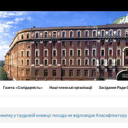
Газета «Солідарність»
Наші членські організації
Засідання Ради
милку у трудовій книжці: посада не відповідає Класифікатору