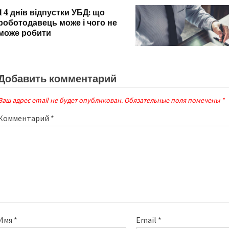
14 днів відпустки УБД: що
роботодавець може і чого не
може робити
Добавить комментарий
НОВИНИ
Юридичні консультаці
Ваш адрес email не будет опубликован.
Обязательные поля помечены
*
правової допомоги Ф
Комментарий
*
Имя
*
Email
*