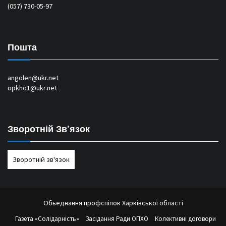
(057) 730-05-97
Пошта
angolen@ukr.net
opkho1@ukr.net
Зворотній Зв’язок
Зворотній зв'язок
Обьеднання профспілок Харківської області
Газета «Солідарність»
Засідання Ради ОПХО
Колективні договори