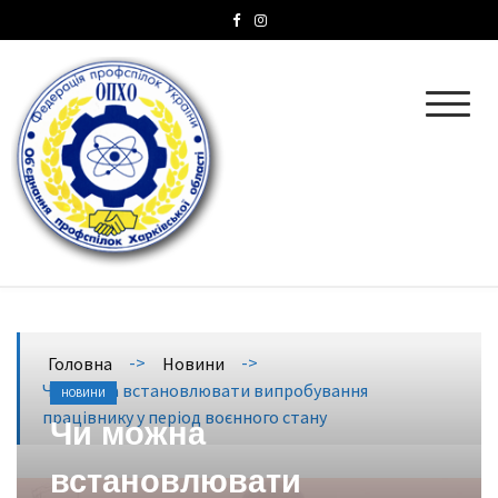
ОПХО
Об’єднання профспілок Харківської області
->
->
Головна
Новини
Чи можна встановлювати випробування
НОВИНИ
працівнику у період воєнного стану
Чи можна
встановлювати