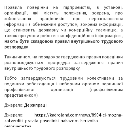
Правила поведінки на підприємстві, в установі,
організації, які містять положення, зокрема, про
зобов’язання працівників про нерозголошення
інформації з обмеженим доступом, зокрема інформації,
що становить державну чи комерційну таємницю, а
також про умови роботи з конфіденційною інформацією,
мають бути складовою правил внутрішнього трудового
розпорядку
.
Таким чином, на порядок затвердження правил поведінки
розповсюджується процедура затвердження правил
внутрішнього трудового розпорядку.
Тобто затверджуються трудовими колективами за
поданням роботодавця і виборним органом первинної
профспілкової організації (профспілковим
представником).
Джерело:
Держпраці
Джерело:
https://kadroland.com/news/8904-ci-mozna-
zatverditi-pravila-povedinki-nakazom-kerivnika-
pidprijemstva