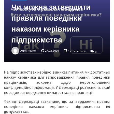
Чи можна затвердити
правила поведінки
наказом керівника
підприємства
Adminopho
27.02.2026
153 Переглядів
0
На підприємствах нерідко виникає питання, чи достатньо
наказу керівника для запровадження правил поведінки
працівників, зокрема щодо нерозголошення
конфіденційної інформації. У Держпраці роз’яснили, який
порядок затвердження вимагається на практиці
Фахівці Держпраці зазначили, що затвердження правил
поведінки наказом керівника підприємства
не
допускається
.