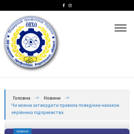
ОПХО
Об’єднання профспілок Харківської області
->
->
Головна
Новини
Чи можна затвердити правила поведінки наказом
керівника підприємства
НОВИНИ