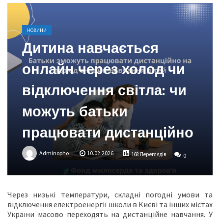
НОВИНИ
Дитина навчається
онлайн через холод чи
відключення світла: чи
можуть батьки
працювати дистанційно
Adminopho
10.02.2026
168 Переглядів
0
Через низькі температури, складні погодні умови та
відключення електроенергії школи в Києві та інших містах
України масово переходять на дистанційне навчання. У