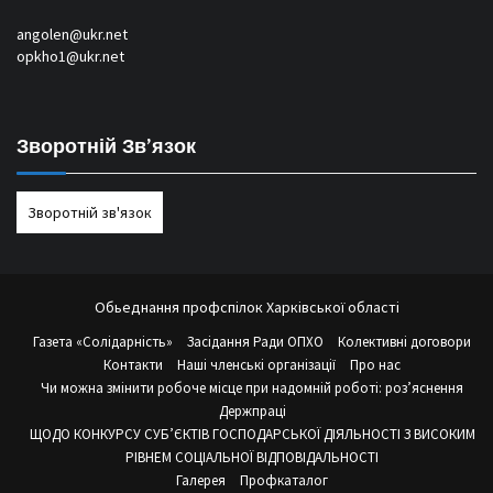
angolen@ukr.net
opkho1@ukr.net
Зворотній Зв’язок
Зворотній зв'язок
Обьеднання профспілок Харківської області
Газета «Солідарність»
Засідання Ради ОПХО
Колективні договори
Контакти
Наші членські організації
Про нас
Чи можна змінити робоче місце при надомній роботі: роз’яснення
Держпраці
ЩОДО КОНКУРСУ СУБ’ЄКТІВ ГОСПОДАРСЬКОЇ ДІЯЛЬНОСТІ З ВИСОКИМ
РІВНЕМ СОЦІАЛЬНОЇ ВІДПОВІДАЛЬНОСТІ
Галерея
Профкаталог