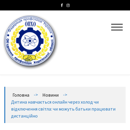
ОПХО
Об’єднання профспілок Харківської області
->
->
Головна
Новини
Дитина навчається онлайн через холод чи
відключення світла: чи можуть батьки працювати
дистанційно