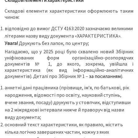
Складові елементи характеристики
Складові елементи характеристики оформлюють таким
чином:
відповідно до вимог ДСТУ 4163:2020 зазначаємо великими
літерами назву виду документа «ХАРАКТЕРИСТИКА».
Увага!
Друкують без лапок, по центру;
Нагадаємо, що у 2025 році було схвалено новий Збірник
уніфікованих форм організаційно-розпорядчих
документів № 1, до якого, зокрема, увійшла і
характеристика (як вид інформаційно-аналітичних
документів). Деталі про Збірник № 1 –
за посиланням
).
анкетні дані працівника (прізвище, ім’я, по батькові, рік
народження, відомості про освіту, науковий ступінь,
вчене звання, посаду) друкують у стовпчик, відступивши
на 2 міжрядкові інтервали нижче й праворуч від назви
виду документа;
основний текст характеристики, як правило, містить
кілька логічно завершених частин, кожну з яких