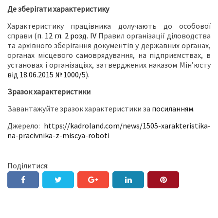
Де зберігати характеристику
Характеристику працівника долучають до особової
справи (
п. 12 гл. 2 розд. ІV
Правил організації діловодства
та архівного зберігання документів у державних органах,
органах місцевого самоврядування, на підприємствах, в
установах і організаціях, затверджених наказом Мін’юсту
від 18.06.2015 № 1000/5
).
Зразок характеристики
Завантажуйте зразок характеристики за
посиланням
.
Джерело:
https://kadroland.com/news/1505-xarakteristika-
na-pracivnika-z-miscya-roboti
Поділитися: