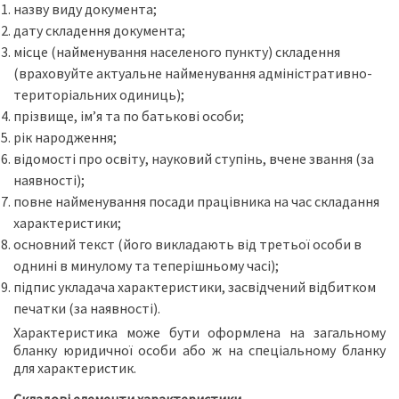
назву виду документа;
дату складення документа;
місце (найменування населеного пункту) складення
(враховуйте актуальне найменування адміністративно-
територіальних одиниць);
прізвище, ім’я та по батькові особи;
рік народження;
відомості про освіту, науковий ступінь, вчене звання (за
наявності);
повне найменування посади працівника на час складання
характеристики;
основний текст (його викладають від третьої особи в
однині в минулому та теперішньому часі);
підпис укладача характеристики, засвідчений відбитком
печатки (за наявності).
Характеристика може бути оформлена на загальному
бланку юридичної особи або ж на спеціальному бланку
для характеристик.