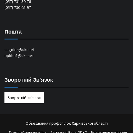
(057) 731-30-76
(057) 730-05-97
Пошта
angolen@ukr.net
opkho1@ukr.net
Зворотній Зв’язок
Зворотній зв'язок
Обьеднання профспілок Харківської області
Газета «Солідарність»
Засідання Ради ОПХО
Колективні договори