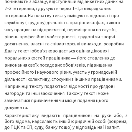
починають з абзацу, відступивши від анкетних даних на
2–3 інтервали, і друкують через 1–1,5 міжрядкових
інтервали. На початку тексту вміщують відомості про
службову (трудову) діяльність працівника: фах, з якого
часу працює на підприємстві, переміщення по службі,
рівень професійної майстерності, трудові чи творчі
досягнення, власні та співавторські винаходи, розробки.
Далі у тексті обов’язково дається оцінка ділових і
моральних якостей працівника ― його ставлення до
виконання своїх посадових обов’язків, підвищення
професійного і наукового рівня, участь у громадській
діяльності колективу, стосунки з іншими працівниками.
Наприкінці тексту подаються відомості про урядові
нагороди та інші заохочення. Також у тексті може
зазначатися призначення чи місце подання цього
документа.
Характеристику видають працівникові на руки або, з
його відома, надсилають іншій юридичній особі (зокрема,
до ТЦК та СП, суду, банку тощо) у відповідь на її запит.