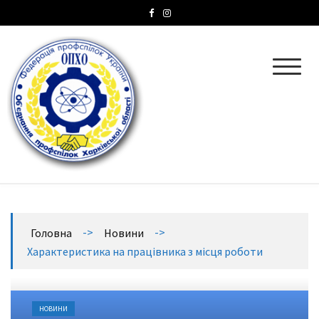
ОПХО
Об’єднання профспілок Харківської області
->
->
Головна
Новини
Характеристика на працівника з місця роботи
НОВИНИ