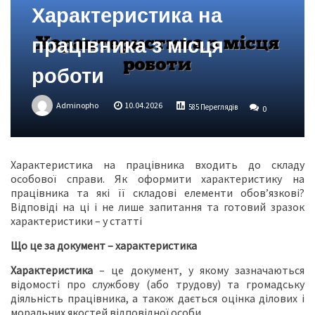
Характеристика на
працівника з місця
роботи
Adminopho
10.04.2026
585 Переглядів
0
Характеристика на працівника входить до складу
особової справи. Як оформити характеристику на
працівника та які її складові елементи обов’язкові?
Відповіді на ці і не лише запитання та готовий зразок
характеристики – у статті
Що це за документ – характеристика
Характеристика
– це документ, у якому зазначаються
відомості про службову (або трудову) та громадську
діяльність працівника, а також дається оцінка ділових і
моральних якостей відповідної особи.